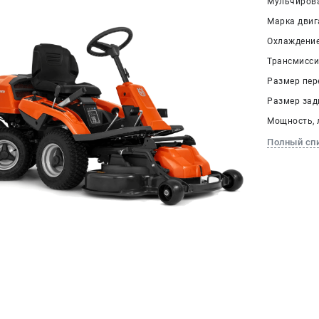
Мульчирова
Марка двига
Охлаждение
Трансмисси
Размер пере
Размер задн
Мощность, л.
Полный сп