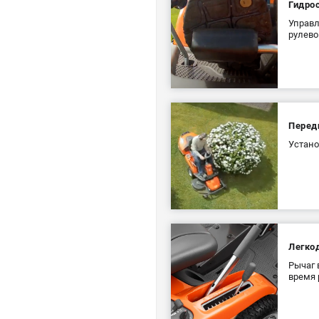
Гидро
Управл
рулево
Перед
Устано
Легко
Рычаг 
время 