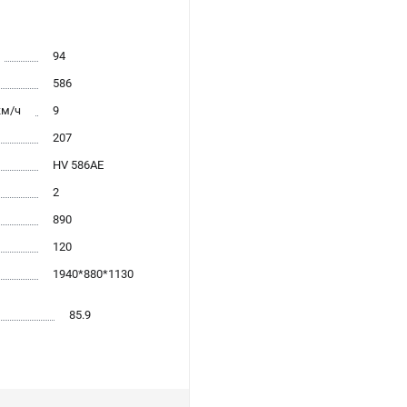
94
586
км/ч
9
207
HV 586AE
2
890
120
1940*880*1130
85.9