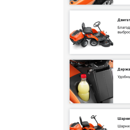
Двига
Благод
выброс
Держа
Удобны
Шарни
Шарнир