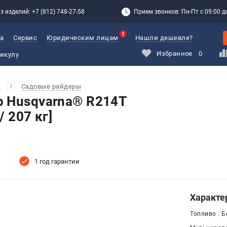
з изделий: +7 (812) 748-27-58
Прием звонков: Пн-Пт с 09:00 до
а
Сервис
Юридическим лицам
Нашли дешевле?
Избранное
0
а
Садовые райдеры
 Husqvarna® R214T
/ 207 кг]
1 год гарантии
Характе
Топливо : Б