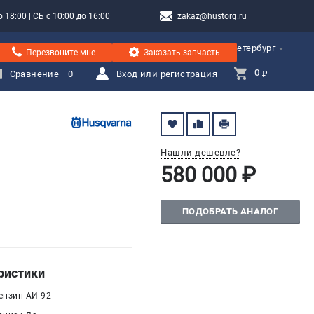
 18:00 | СБ с 10:00 до 16:00
zakaz@hustorg.ru
Санкт-Петербург
Перезвоните мне
Заказать запчасть
0 
Сравнение
0
Вход или регистрация
₽
Нашли дешевле?
580 000 ₽
ПОДОБРАТЬ АНАЛОГ
ристики
ензин АИ-92