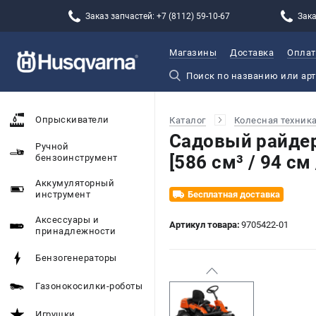
Заказ запчастей: +7 (8112) 59-10-67
Зака
Магазины
Доставка
Оплат
Опрыскиватели
Каталог
Колесная техник
Садовый райдер
Ручной
[586 см³ / 94 см 
бензоинструмент
Аккумуляторный
инструмент
Бесплатная доставка
Аксессуары и
Артикул товара:
9705422-01
принадлежности
Бензогенераторы
Газонокосилки-роботы
Игрушки