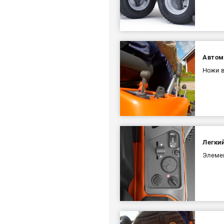
Автом
Ножи в
Легки
Элемен