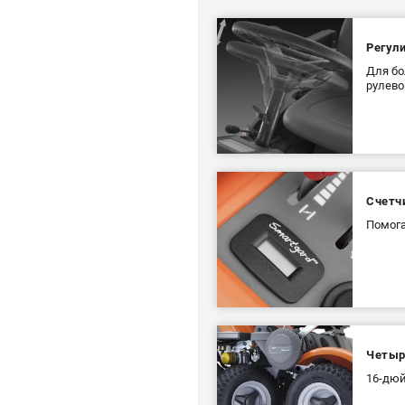
Регул
Для бо
рулево
Счетч
Помога
Четыр
16-дюй