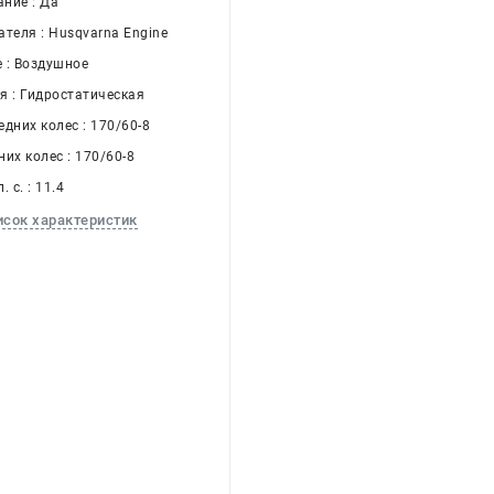
ние : Да
теля : Husqvarna Engine
 : Воздушное
я : Гидростатическая
дних колес : 170/60-8
их колес : 170/60-8
 с. : 11.4
исок характеристик