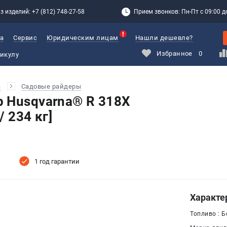
з изделий: +7 (812) 748-27-58
Прием звонков: Пн-Пт с 09:00 до
а
Сервис
Юридическим лицам
Нашли дешевле?
Избранное
0
а
Садовые райдеры
 Husqvarna® R 318X
/ 234 кг]
1 год гарантии
Характе
Топливо : Б