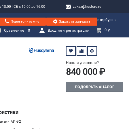
 18:00 | СБ с 10:00 до 16:00
zakaz@hustorg.ru
Санкт-Петербург
Перезвоните мне
Заказать запчасть
0 
Сравнение
0
Вход или регистрация
₽
Нашли дешевле?
840 000 ₽
ПОДОБРАТЬ АНАЛОГ
ристики
ензин АИ-92