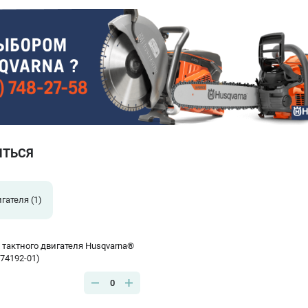
ИТЬСЯ
игателя
(1)
 тактного двигателя Husqvarna®
774192-01)
0