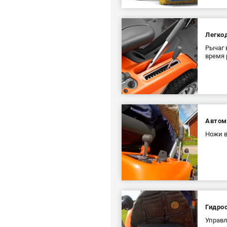
Легко
Рычаг 
время 
Автом
Ножи в
Гидро
Управл