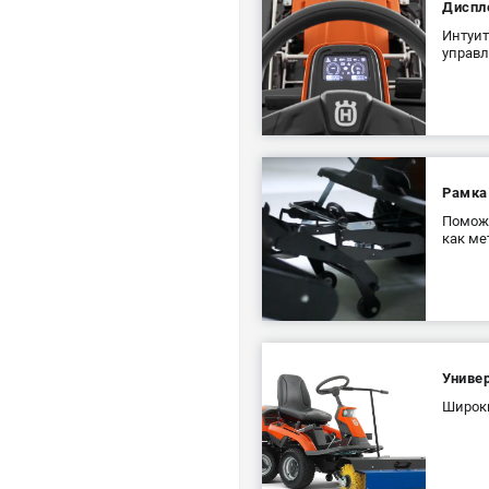
Диспл
Интуит
управл
Рамка
Поможе
как ме
Униве
Широки