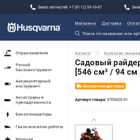
Заказ запчастей: +7 (8112) 59-10-67
Зака
Магазины
Доставка
Оплат
Опрыскиватели
Каталог
Колесная техник
Садовый райдер
Ручной
[546 см³ / 94 см 
бензоинструмент
Аккумуляторный
инструмент
Бесплатная доставка
Аксессуары и
Артикул товара:
9705425-01
принадлежности
Бензогенераторы
Газонокосилки-роботы
Игрушки