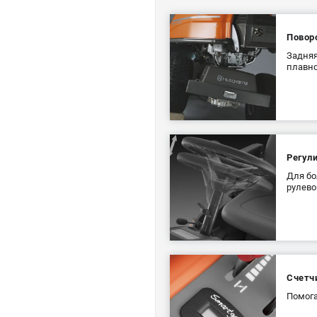
Повор
Задняя
плавно
Регул
Для бо
рулево
Счетч
Помога