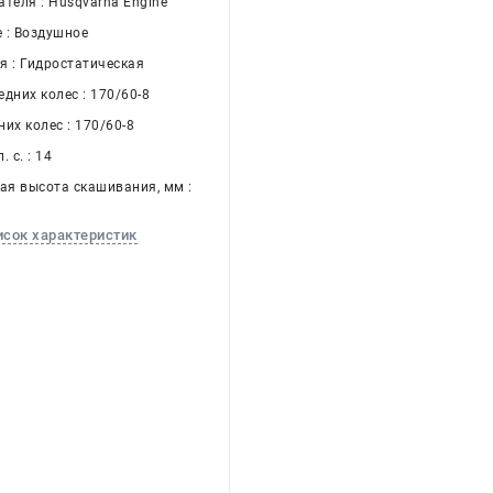
теля : Husqvarna Engine
 : Воздушное
я : Гидростатическая
дних колес : 170/60-8
их колес : 170/60-8
 с. : 14
я высота скашивания, мм :
исок характеристик