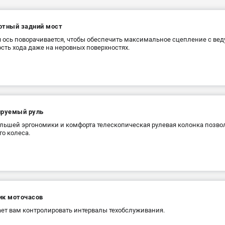
отный задний мост
 ось поворачивается, чтобы обеспечить максимальное сцепление с ве
сть хода даже на неровных поверхностях.
ируемый руль
льшей эргономики и комфорта телескопическая рулевая колонка позвол
го колеса.
ик моточасов
ет вам контролировать интервалы техобслуживания.