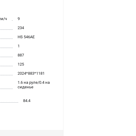
км/ч
9
234
HS 546AE
1
887
125
2024*883*1181
1.6 на руле/0.4 на
сиденье
84.4