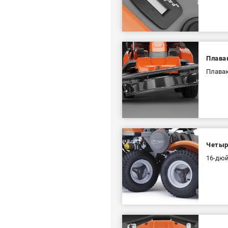
Плава
Плаваю
Четыр
16-дюй