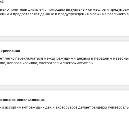
ей
ивно понятный дисплей с помощью визуальных символов и предупреж
ении и предоставляет данные и предупреждения в режиме реального в
 крепления
т легко переключаться между режущими деками и передним навесны
тла, цеповая косилка, снегоотвал и снегоочиститель.
рсальное использование
й ассортимент режущих дек и аксессуаров делает райдеры универсаль