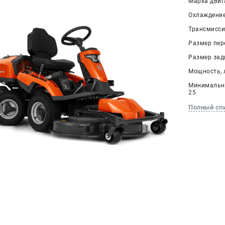
Марка двига
Охлаждение
Трансмисси
Размер пере
Размер задн
Мощность, л.
Минимальна
25
Полный сп