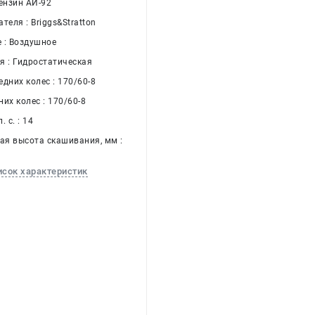
ензин АИ-92
теля : Briggs&Stratton
 : Воздушное
я : Гидростатическая
дних колес : 170/60-8
их колес : 170/60-8
 с. : 14
я высота скашивания, мм :
исок характеристик