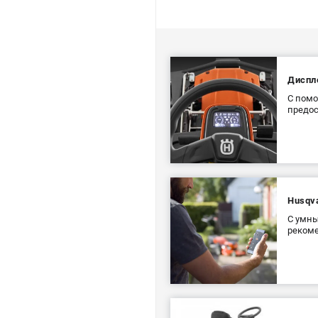
Диспл
С помо
предос
Husqv
С умны
рекоме