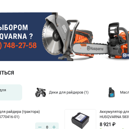
ИТЬСЯ
для
Деки для райдеров
(1)
Масл
для райдера (трактора)
Аккумулятор для
770416-01)
HUSQVARNA 5835
8 921 ₽
0