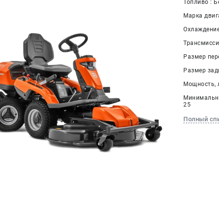
Топливо : Б
Марка двига
Охлаждение
Трансмисси
Размер пере
Размер задн
Мощность, л.
Минимальна
25
Полный сп