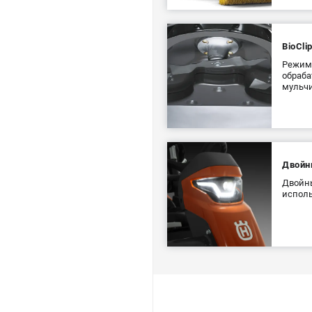
BioCli
Режим 
обраба
мульчи
Двойн
Двойн
исполь