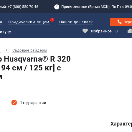
лий: +7 (800) 550-70-46
Прием звонков (Время МСК): Пн-Пт с 09:00
а
Юридическим лицам
Нашли дешевле?
Пере
Избранное
0
а
Садовые райдеры
 Husqvarna® R 320
94 см / 125 кг] с
м
1 год гарантии
Характе