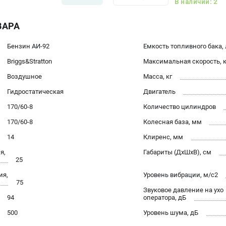
В наличии: 2
ВАРА
Бензин АИ-92
Емкость топливного бака, 
Briggs&Stratton
Максимальная скорость, 
Воздушное
Масса, кг
Гидростатическая
Двигатель
170/60-8
Количество цилиндров
170/60-8
Колесная база, мм
14
Клиренс, мм
я,
Габариты (ДхШхВ), см
25
ия,
Уровень вибрации, м/с2
75
Звуковое давление на ухо
94
оператора, дБ
500
Уровень шума, дБ