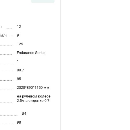
л
12
км/ч
9
125
Endurance Series
1
88.7
85
2020*890*1150 мм
на рулевом колесе
2.5/на сиденье 0.7
84
98