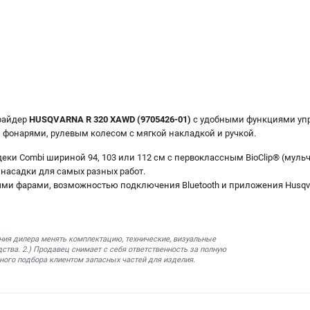
райдер
HUSQVARNA R 320 XAWD (9705426-01)
с удобными функциями упр
фонарями, рулевым колесом с мягкой накладкой и ручкой.
ки Combi шириной 94, 103 или 112 см с первоклассным BioClip® (муль
насадки для самых разных работ.
и фарами, возможностью подключения Bluetooth и приложения Husqva
ния дилера менять комплектацию, технические, визуальные
ства. 2.) Продавец снимает с себя ответственность за полную
ного подбора клиентом запасных частей для изделия.