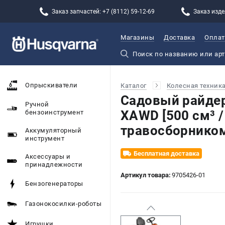
Заказ запчастей: +7 (8112) 59-12-69
Заказ изде
Магазины
Доставка
Оплат
Опрыскиватели
Каталог
Колесная техник
Садовый райдер
Ручной
XAWD [500 см³ / 
бензоинструмент
травосборнико
Аккумуляторный
инструмент
Бесплатная доставка
Аксессуары и
принадлежности
Артикул товара:
9705426-01
Бензогенераторы
Газонокосилки-роботы
Игрушки