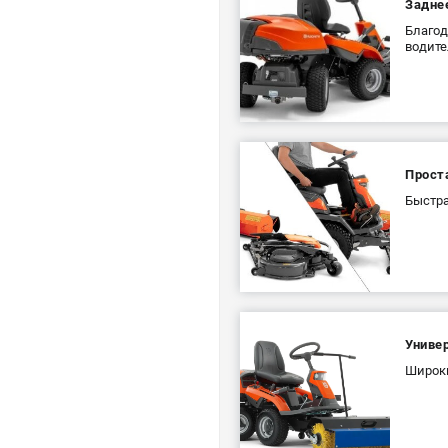
Задне
Благод
водите
Прост
Быстра
Униве
Широки