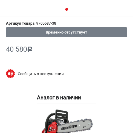
СРАВНЕНИЕ
(
0
)
ИЗБРАННОЕ
(
0
)
Артикул товара:
9705587-38
Временно отсутствует
МАГАЗИНЫ
40 580
c
СЕРВИС
ПОДДЕРЖКА
Сообщить о поступлении
Сервисный центр
Гарантия Husqvarna
Нашли дешевле?
Аналог в наличии
Политика обработки персональных данных
ИНФОРМАЦИЯ
О компании
О бренде