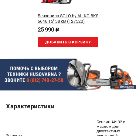
Новости
Юридическим лицам
Бензопила SOLO by AL-KO BKS
Контакты
6646 15" 38 см (127520)
Пользовательское соглашение
25 990
p
Способы оплаты
ДОБАВИТЬ В КОРЗИНУ
САДОВАЯ ТЕХНИКА
Бензопилы
Газонокосилки
Триммеры и кусторезы
Газонокосилки-роботы
Тракторы
Райдеры
Характеристики
Снегоуборщики
Бензин АИ-92 c
СТРОИТЕЛЬНАЯ ТЕХНИКА
маслом для
двухтактных
Ручные резчики
Топливо
двигателей