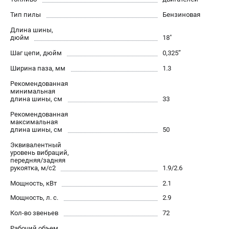
Алмазные диски
Тип пилы
Бензиновая
Бурильные установки
Длина шины,
Бензогенераторы
дюйм
18"
Виброплиты
Шаг цепи, дюйм
0,325’’
Промышленные пылесосы
Ширина паза, мм
1.3
Швонарезчики
Рекомендованная
минимальная
ПОЛЕЗНАЯ ИНФОРМАЦИЯ
длина шины, см
33
Таблица ножей для газонокосилок Husqvarna
Рекомендованная
максимальная
5 часто задаваемых вопросов при покупке бензопилы
длина шины, см
50
Как подготовить топливную смесь?
Эквивалентный
Полезные статьи
уровень вибраций,
передняя/задняя
Справочник по тримерным головкам и ножам
рукоятка, м/с2
1.9/2.6
Глоссарий терминов
Мощность, кВт
2.1
Мощность, л. с.
2.9
ТЕЛЕФОН (САНКТ-ПЕТЕРБУРГ)
Кол-во звеньев
72
+7 (812) 748-27-58
Рабочий объем,