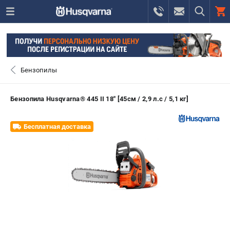
0 
₽
САНКТ-ПЕТЕРБУРГ
Бензопилы
+7 (812) 748-27-58
- ЗАКАЗ ИЗДЕЛИЙ
Бензопила Husqvarna® 445 II 18" [45см / 2,9 л.с / 5,1 кг]
+7 (8112) 59-10-67
- ЗАКАЗ ЗАПЧАСТЕЙ
Бесплатная доставка
ЗАКАЗАТЬ ЗАПЧАСТЬ
ВХОД ИЛИ РЕГИСТРАЦИЯ
КАТАЛОГ
АКЦИИ