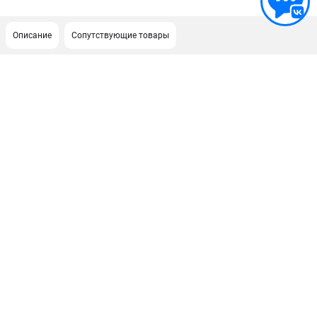
Описание
Сопутствующие товары
ПОДДЕРЖКА
Сервисный центр
Гарантия Husqvarna
Нашли дешевле?
Политика обработки персональных данных
ИНФОРМАЦИЯ
О компании
О бренде
Новости