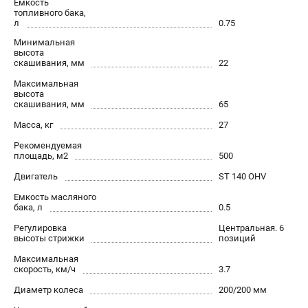
Емкость
Алмазные диски
топливного бака,
л
0.75
Бурильные установки
Минимальная
Бензогенераторы
высота
Виброплиты
скашивания, мм
22
Промышленные пылесосы
Максимальная
высота
Швонарезчики
скашивания, мм
65
Масса, кг
27
ПОЛЕЗНАЯ ИНФОРМАЦИЯ
Рекомендуемая
Таблица ножей для газонокосилок Husqvarna
площадь, м2
500
5 часто задаваемых вопросов при покупке бензопилы
Двигатель
ST 140 OHV
Как подготовить топливную смесь?
Емкость масляного
Полезные статьи
бака, л
0.5
Справочник по тримерным головкам и ножам
Регулировка
Центральная. 6
высоты стрижки
позиций
Глоссарий терминов
Максимальная
скорость, км/ч
3.7
ТЕЛЕФОН (ПОМОНА)
Диаметр колеса
200/200 мм
+7 (800) 550-70-46