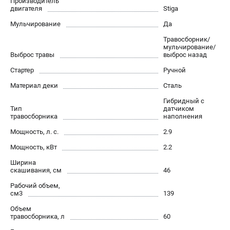
Производитель
Новости
двигателя
Stiga
Юридическим лицам
Мульчирование
Да
Контакты
Травосборник/
Пользовательское соглашение
мульчирование/
Выброс травы
выброс назад
Способы оплаты
Стартер
Ручной
Материал деки
Сталь
САДОВАЯ ТЕХНИКА
Гибридный с
Бензопилы
Тип
датчиком
Газонокосилки
травосборника
наполнения
Триммеры и кусторезы
Мощность, л. с.
2.9
Газонокосилки-роботы
Мощность, кВт
2.2
Тракторы
Ширина
Райдеры
скашивания, см
46
Снегоуборщики
Рабочий объем,
см3
139
СТРОИТЕЛЬНАЯ ТЕХНИКА
Объем
травосборника, л
60
Ручные резчики