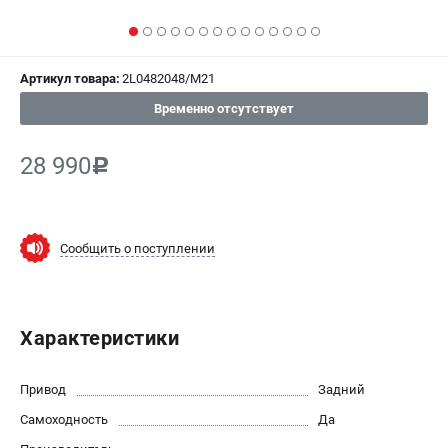
СРАВНЕНИЕ
(
0
)
ИЗБРАННОЕ
(
0
)
Артикул товара:
2L0482048/M21
Временно отсутствует
МАГАЗИНЫ
28 990
c
СЕРВИС
ПОДДЕРЖКА
Сообщить о поступлении
Сервисный центр
Гарантия Husqvarna
Нашли дешевле?
Политика обработки персональных данных
Характеристики
ИНФОРМАЦИЯ
Привод
Задний
О компании
Самоходность
Да
О бренде