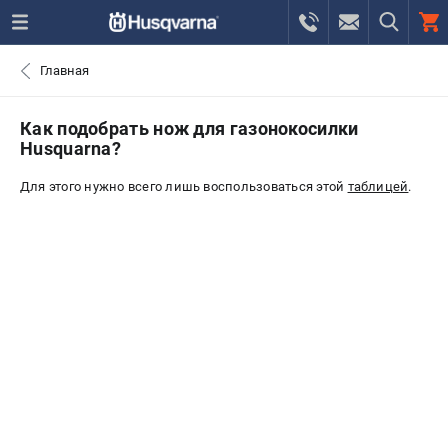
0 
Главная
₽
САНКТ-ПЕТЕРБУРГ
Как подобрать нож для газонокоcилки
Husquarna?
+7 (812) 748-27-58
- ЗАКАЗ ИЗДЕЛИЙ
Для этого нужно всего лишь воспользоваться этой
таблицей
.
+7 (8112) 59-10-67
- ЗАКАЗ ЗАПЧАСТЕЙ
ЗАКАЗАТЬ ЗАПЧАСТЬ
ВХОД ИЛИ РЕГИСТРАЦИЯ
КАТАЛОГ
АКЦИИ