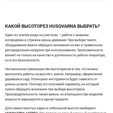
Информация размещённая на сайте не является публичной
офертой.
8 (812) 318-40-26
8 (800) 550-70-46
Режим работы колл-центра:
пн-пт - с 9:00 до 18:00
КАКОЙ ВЫСОТОРЕЗ HUSQVARNA ВЫБРАТЬ?
сб - с 10:00 до 16:00
вс - выходной
Один из этапов ухода за участком — работа с живыми
изгородями и стрижка кроны деревьев. При выборе такого
ЗАКАЗ ЗАПЧАСТЕЙ
оборудования важно обращать внимание на вес и правильное
+7 (8112) 59-10-67
распределение нагрузки при использовании. Эргономичность
zakaz@hustorg.ru
влияет не только на качество и длительность работы оператора,
но и его безопасность.
Несомненное преимущество высоторезов в том, что можно
выполнять работы на высоте с земли. Например, оформление
деревьев в саду. Потенциал инструмента будет зависеть от
длины штанги. Поэтому это ключевой параметр, на который
нужно обращать внимание при выборе высотореза.
Производительность также важна, но в большинстве моделей
мощность варьируется в одном пределе.
Для самых простых задач и небольшой высоты выбирают