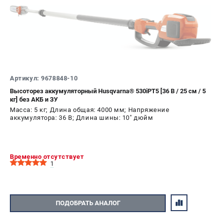
Алмазные диски
Бурильные установки
Бензогенераторы
Виброплиты
Промышленные пылесосы
Швонарезчики
Артикул: 9678848-10
Высоторез аккумуляторный Husqvarna® 530iPT5 [36 В / 25 см / 5
ПОЛЕЗНАЯ ИНФОРМАЦИЯ
кг] без АКБ и ЗУ
Масса: 5 кг; Длина общая: 4000 мм; Напряжение
Таблица ножей для газонокосилок Husqvarna
аккумулятора: 36 В; Длина шины: 10" дюйм
5 часто задаваемых вопросов при покупке бензопилы
Как подготовить топливную смесь?
Полезные статьи
Временно отсутствует
Справочник по тримерным головкам и ножам
1
Глоссарий терминов
ПОДОБРАТЬ АНАЛОГ
ТЕЛЕФОН (САНКТ-ПЕТЕРБУРГ)
+7 (812) 748-27-58