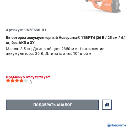
Новости
Юридическим лицам
Контакты
Пользовательское соглашение
Артикул: 9678680-01
Способы оплаты
Высоторез аккумуляторный Husqvarna® 115iPT4 [36 В / 25 см / 4,1
кг] без АКБ и ЗУ
Масса: 3.5 кг; Длина общая: 2850 мм; Напряжение
САДОВАЯ ТЕХНИКА
аккумулятора: 36 В; Длина шины: 10" дюйм
Бензопилы
Газонокосилки
Триммеры и кусторезы
Временно отсутствует
5
Газонокосилки-роботы
Тракторы
Райдеры
Снегоуборщики
ПОДОБРАТЬ АНАЛОГ
СТРОИТЕЛЬНАЯ ТЕХНИКА
Ручные резчики