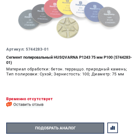
Алмазные диски
Бурильные установки
Бензогенераторы
Виброплиты
Промышленные пылесосы
Швонарезчики
Артикул: 5744283-01
Сегмент полировальный HUSQVARNA P1243 75 мм P100 (5744283-
ПОЛЕЗНАЯ ИНФОРМАЦИЯ
01)
Материал обработки: бетон. терраццо. природный камень;
Таблица ножей для газонокосилок Husqvarna
Тип полировки: Сухой; Зернистость: 100; Диаметр: 75 мм
5 часто задаваемых вопросов при покупке бензопилы
Как подготовить топливную смесь?
Полезные статьи
Временно отсутствует
Справочник по тримерным головкам и ножам
Оставить отзыв
Глоссарий терминов
ПОДОБРАТЬ АНАЛОГ
ТЕЛЕФОН (САНКТ-ПЕТЕРБУРГ)
+7 (812) 748-27-58