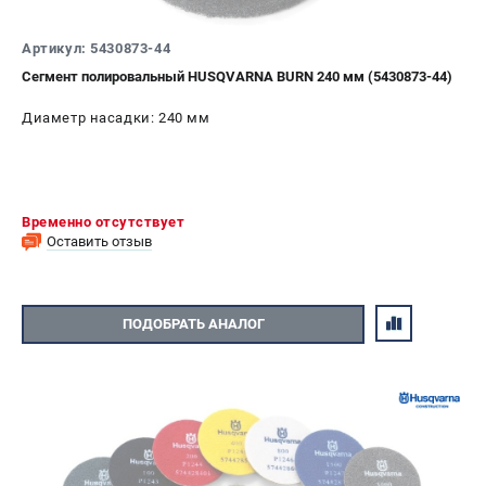
СРАВНЕНИЕ
(
0
)
Артикул: 5430873-44
Сегмент полировальный HUSQVARNA BURN 240 мм (5430873-44)
ИЗБРАННОЕ
(
0
)
Диаметр насадки: 240 мм
МАГАЗИНЫ
СЕРВИС
Временно отсутствует
ПОДДЕРЖКА
Оставить отзыв
Сервисный центр
Гарантия Husqvarna
ПОДОБРАТЬ АНАЛОГ
Нашли дешевле?
Политика обработки персональных данных
ИНФОРМАЦИЯ
О компании
О бренде