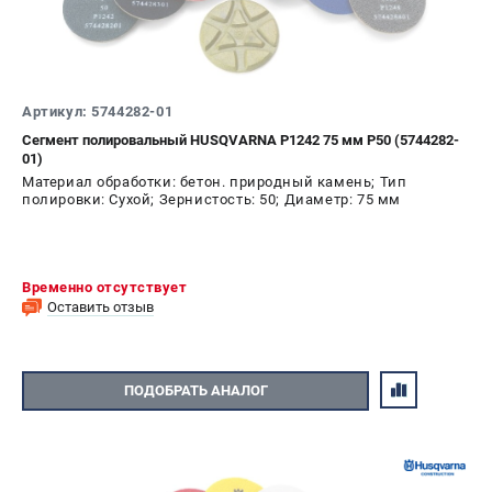
Новости
Юридическим лицам
Контакты
Пользовательское соглашение
Артикул: 5744282-01
Способы оплаты
Сегмент полировальный HUSQVARNA P1242 75 мм P50 (5744282-
01)
Материал обработки: бетон. природный камень; Тип
САДОВАЯ ТЕХНИКА
полировки: Сухой; Зернистость: 50; Диаметр: 75 мм
Бензопилы
Газонокосилки
Триммеры и кусторезы
Временно отсутствует
Газонокосилки-роботы
Оставить отзыв
Тракторы
Райдеры
Снегоуборщики
ПОДОБРАТЬ АНАЛОГ
СТРОИТЕЛЬНАЯ ТЕХНИКА
Ручные резчики