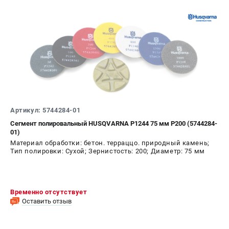
Информация размещённая на сайте не является публичной
офертой.
8 (812) 318-40-26
8 (800) 550-70-46
Режим работы колл-центра:
пн-пт - с 9:00 до 18:00
сб - с 10:00 до 16:00
вс - выходной
ЗАКАЗ ЗАПЧАСТЕЙ
+7 (8112) 59-10-67
zakaz@hustorg.ru
Артикул: 5744284-01
Сегмент полировальный HUSQVARNA P1244 75 мм P200 (5744284-
01)
Материал обработки: бетон. терраццо. природный камень;
Тип полировки: Сухой; Зернистость: 200; Диаметр: 75 мм
Временно отсутствует
Оставить отзыв