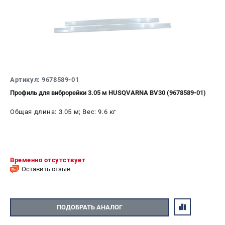
Алмазные диски
Бурильные установки
Бензогенераторы
Виброплиты
Промышленные пылесосы
Швонарезчики
Артикул: 9678589-01
Профиль для виброрейки 3.05 м HUSQVARNA BV30 (9678589-01)
ПОЛЕЗНАЯ ИНФОРМАЦИЯ
Общая длина: 3.05 м; Вес: 9.6 кг
Таблица ножей для газонокосилок Husqvarna
5 часто задаваемых вопросов при покупке бензопилы
Как подготовить топливную смесь?
Полезные статьи
Временно отсутствует
Справочник по тримерным головкам и ножам
Оставить отзыв
Глоссарий терминов
ПОДОБРАТЬ АНАЛОГ
ТЕЛЕФОН (САНКТ-ПЕТЕРБУРГ)
+7 (812) 748-27-58