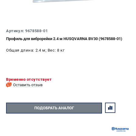
Новости
Юридическим лицам
Контакты
Пользовательское соглашение
Артикул: 9678588-01
Способы оплаты
Профиль для виброрейки 2.4 м HUSQVARNA BV30 (9678588-01)
Общая длина: 2.4 м; Вес: 8 кг
САДОВАЯ ТЕХНИКА
Бензопилы
Газонокосилки
Триммеры и кусторезы
Временно отсутствует
Газонокосилки-роботы
Оставить отзыв
Тракторы
Райдеры
Снегоуборщики
ПОДОБРАТЬ АНАЛОГ
СТРОИТЕЛЬНАЯ ТЕХНИКА
Ручные резчики