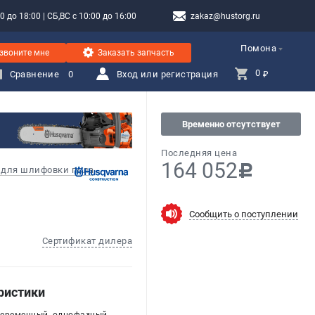
 до 18:00 | СБ,ВС с 10:00 до 16:00
zakaz@hustorg.ru
Помона
звоните мне
Заказать запчасть
0 
Сравнение
0
Вход или регистрация
₽
Временно отсутствует
Последняя цена
164 052
c
для шлифовки пола
Сообщить о поступлении
Сертификат дилера
ристики