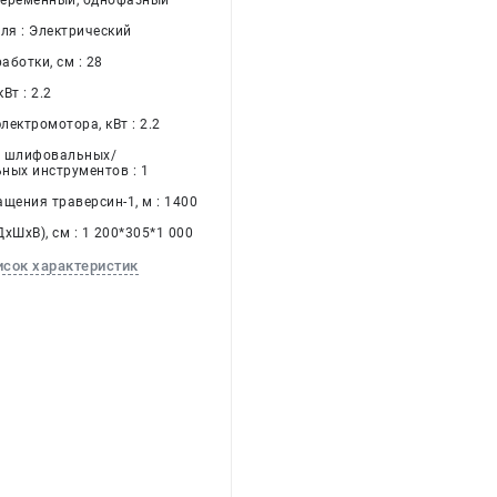
 переменный, однофазный
ля : Электрический
ботки, см : 28
Вт : 2.2
ектромотора, кВт : 2.2
о шлифовальных/
ных инструментов : 1
щения траверсин-1, м : 1400
хШхВ), см : 1 200*305*1 000
исок характеристик