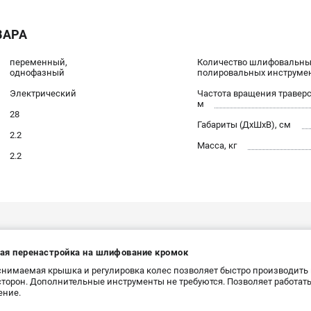
ВАРА
переменный,
Количество шлифовальны
однофазный
полировальных инструме
Электрический
Частота вращения траверс
м
28
Габариты (ДхШхВ), см
2.2
Масса, кг
2.2
ая перенастройка на шлифование кромок
снимаемая крышка и регулировка колес позволяет быстро производить
сторон. Дополнительные инструменты не требуются. Позволяет работат
ение.