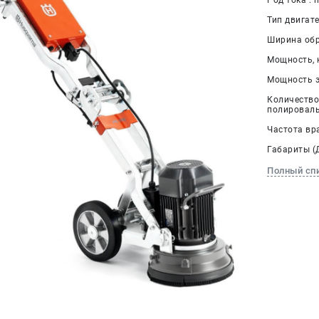
Род тока :
Тип двигате
Ширина обра
Мощность, к
Мощность эл
Количеств
полироваль
Частота вра
Габариты (Д
Полный сп