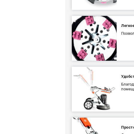
Легкое
Позвол
Удобст
Благод
помеща
Прост