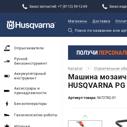
Заказ запчастей: +7 (8112) 59-12-69
Заказ изде
Магазины
Доставка
Оплат
Опрыскиватели
Ручной
бензоинструмент
Каталог
Строительное об
Аккумуляторный
Машина мозаич
инструмент
HUSQVARNA PG 2
Аксессуары и
принадлежности
Артикул товара:
9672782-01
Бензогенераторы
Газонокосилки-роботы
Игрушки