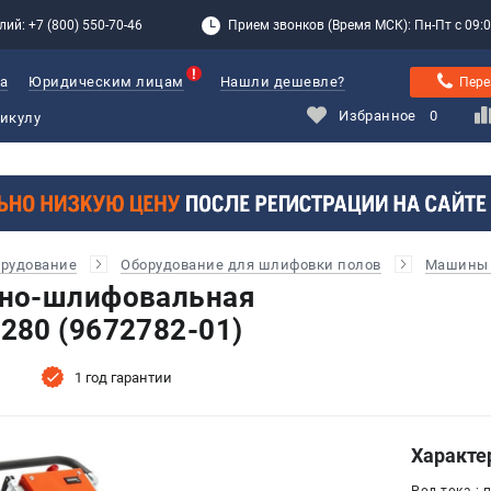
лий: +7 (800) 550-70-46
Прием звонков (Время МСК): Пн-Пт с 09:00
а
Юридическим лицам
Нашли дешевле?
Пере
Избранное
0
орудование
Оборудование для шлифовки полов
Машины 
но-шлифовальная
80 (9672782-01)
1 год гарантии
Характе