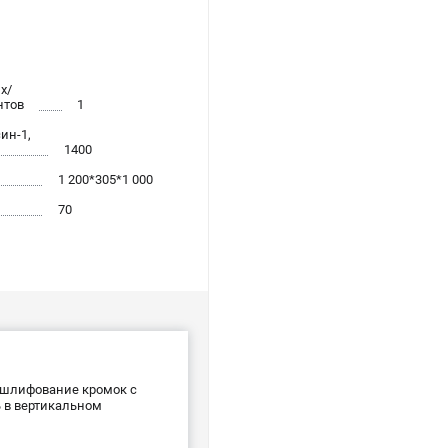
х/
нтов
1
ин-1,
1400
1 200*305*1 000
70
 шлифование кромок с
ь в вертикальном