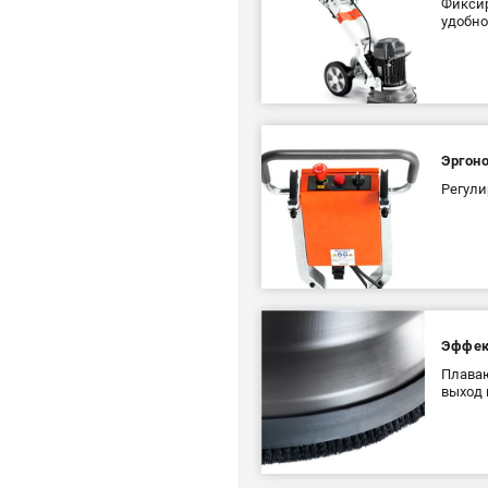
Фиксир
удобно
Эргон
Регули
Эффек
Плаваю
выход 