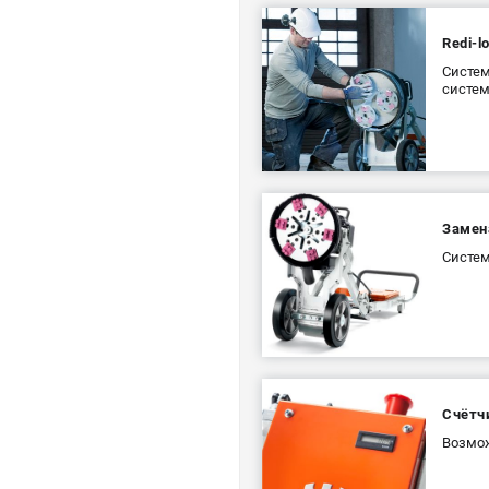
Redi-l
Систем
систем
Замен
Систем
Счётч
Возмож