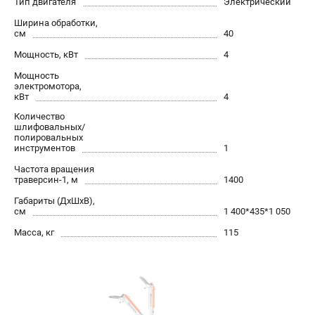
Тип двигателя
Электрический
Новости
Ширина обработки,
Юридическим лицам
см
40
Контакты
Мощность, кВт
4
Пользовательское соглашение
Мощность
Способы оплаты
электромотора,
кВт
4
Количество
САДОВАЯ ТЕХНИКА
шлифовальных/
полировальных
Бензопилы
инструментов
1
Газонокосилки
Частота вращения
Триммеры и кусторезы
траверсин-1, м
1400
Газонокосилки-роботы
Габариты (ДхШхВ),
см
1 400*435*1 050
Тракторы
Райдеры
Масса, кг
115
Снегоуборщики
СТРОИТЕЛЬНАЯ ТЕХНИКА
Ручные резчики