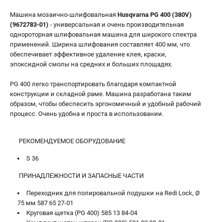
Информация размещённая на сайте не является публичной
офертой.
Машина мозаично-шлифовальная
Husqvarna PG 400 (380V)
8 (812) 318-40-26
(9672783-01)
- универсальная и очень производительная
8 (800) 550-70-46
однороторная шлифовальная машина для широкого спектра
Режим работы колл-центра:
применений. Ширина шлифования составляет 400 мм, что
пн-пт - с 9:00 до 18:00
обеспечивает эффективное удаление клея, краски,
сб - с 10:00 до 16:00
эпоксидной смолы на средних и больших площадях.
вс - выходной
ЗАКАЗ ЗАПЧАСТЕЙ
PG 400 легко транспортировать благодаря компактной
+7 (8112) 59-12-69
конструкции и складной раме. Машина разработана таким
zakaz@hustorg.ru
образом, чтобы обеспесить эргономичный и удобный рабочий
процесс. Очень удобна и проста в использовании.
РЕКОМЕНДУЕМОЕ ОБОРУДОВАНИЕ
S 36
ПРИНАДЛЕЖНОСТИ И ЗАПАСНЫЕ ЧАСТИ
Переходник для полировальной подушки на Redi Lock, Ø
75 мм 587 65 27-01
Круговая щетка (PG 400) 585 13 84-04