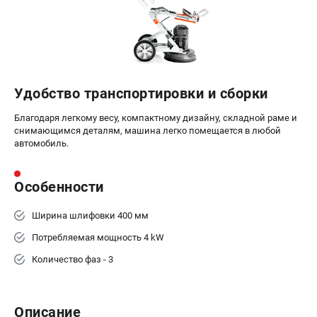
Алмазные диски
Бурильные установки
Бензогенераторы
Виброплиты
Промышленные пылесосы
Удобство транспортировки и сборки
Швонарезчики
Благодаря легкому весу, компактному дизайну, складной раме и
снимающимся деталям, машина легко помещается в любой
ПОЛЕЗНАЯ ИНФОРМАЦИЯ
автомобиль.
Таблица ножей для газонокосилок Husqvarna
5 часто задаваемых вопросов при покупке бензопилы
Особенности
Как подготовить топливную смесь?
Полезные статьи
Ширина шлифовки 400 мм
Справочник по тримерным головкам и ножам
Потребляемая мощность 4 kW
Глоссарий терминов
Количество фаз - 3
ТЕЛЕФОН (ПОМОНА)
+7 (800) 550-70-46
Описание