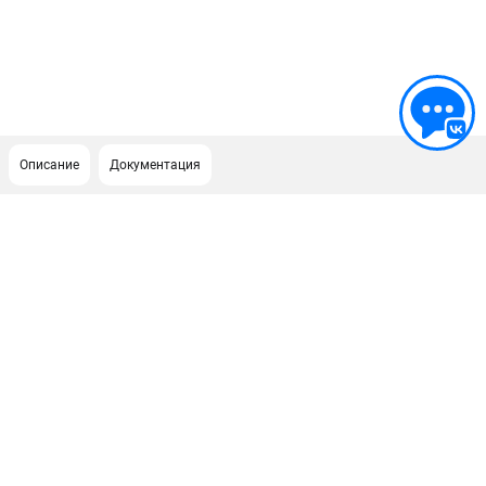
Описание
Документация
ПОДДЕРЖКА
Сервисный центр
Гарантия Husqvarna
Нашли дешевле?
Политика обработки персональных данных