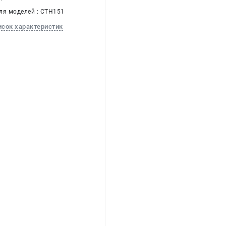
ля моделей : CTH151
исок характеристик