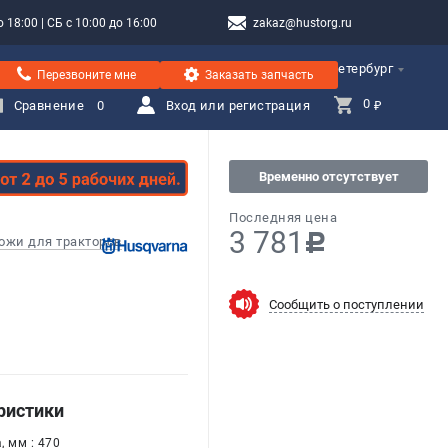
 18:00 | СБ с 10:00 до 16:00
zakaz@hustorg.ru
Санкт-Петербург
Перезвоните мне
Заказать запчасть
0 
Сравнение
0
Вход или регистрация
₽
Временно отсутствует
Последняя цена
3 781
c
ожи для тракторов
Сообщить о поступлении
ристики
, мм : 470