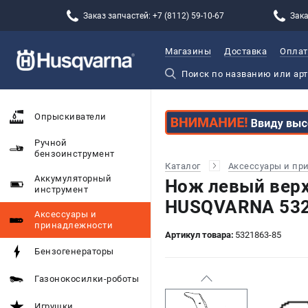
Заказ запчастей: +7 (8112) 59-10-67
Зака
Магазины
Доставка
Оплат
Опрыскиватели
Ручной
бензоинструмент
Каталог
Аксессуары и пр
Аккумуляторный
Нож левый вер
инструмент
HUSQVARNA 532
Аксессуары и
принадлежности
Артикул товара:
5321863-85
Бензогенераторы
Газонокосилки-роботы
Игрушки