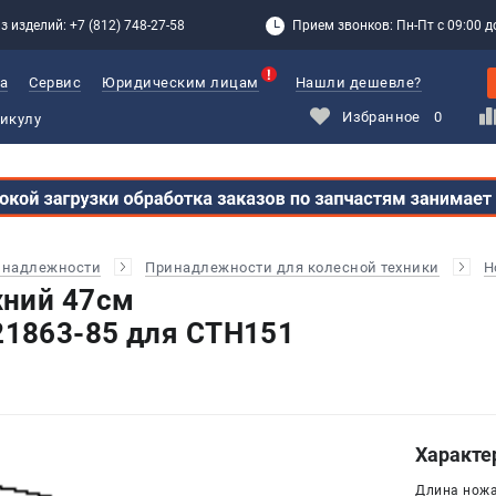
з изделий: +7 (812) 748-27-58
Прием звонков: Пн-Пт с 09:00 до
а
Сервис
Юридическим лицам
Нашли дешевле?
Избранное
0
инадлежности
Принадлежности для колесной техники
Н
хний 47см
1863-85 для CTH151
Характе
Длина ножа