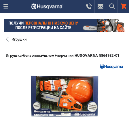
0 
₽
ПОМОНА
Игрушки
+7 (800) 550-70-46
- ЗАКАЗ ИЗДЕЛИЙ
Игрушка-бензопила+шлем+перчатки HUSQVARNA 5864982-01
+7 (8112) 59-12-69
- ЗАКАЗ ЗАПЧАСТЕЙ
ЗАКАЗАТЬ ЗАПЧАСТЬ
ВХОД ИЛИ РЕГИСТРАЦИЯ
КАТАЛОГ
АКЦИИ