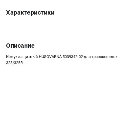
Новости
Характеристики
Юридическим лицам
Контакты
Пользовательское соглашение
Способы оплаты
Описание
САДОВАЯ ТЕХНИКА
Кожух защитный HUSQVARNA 5039342-02 для травокосилок
Бензопилы
323/325R
Газонокосилки
Триммеры и кусторезы
Газонокосилки-роботы
Тракторы
Райдеры
Снегоуборщики
СТРОИТЕЛЬНАЯ ТЕХНИКА
Ручные резчики