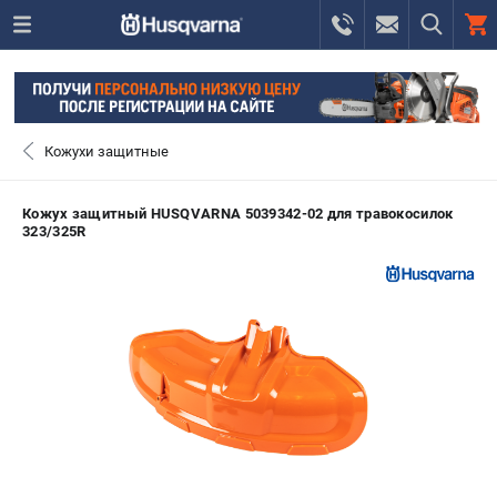
0 
₽
ПОМОНА
Кожухи защитные
+7 (800) 550-70-46
- ЗАКАЗ ИЗДЕЛИЙ
Кожух защитный HUSQVARNA 5039342-02 для травокосилок
323/325R
+7 (8112) 59-12-69
- ЗАКАЗ ЗАПЧАСТЕЙ
ЗАКАЗАТЬ ЗАПЧАСТЬ
ВХОД ИЛИ РЕГИСТРАЦИЯ
КАТАЛОГ
АКЦИИ