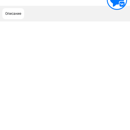
Описание
ПОДДЕРЖКА
Сервисный центр
Гарантия Husqvarna
Нашли дешевле?
Политика обработки персональных данных
ИНФОРМАЦИЯ
О компании
О бренде
Новости