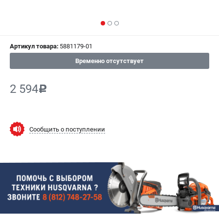
СРАВНЕНИЕ
(
0
)
ИЗБРАННОЕ
(
0
)
Артикул товара:
5881179-01
МАГАЗИНЫ
Временно отсутствует
СЕРВИС
2 594
c
ПОДДЕРЖКА
Сервисный центр
Сообщить о поступлении
Гарантия Husqvarna
Нашли дешевле?
Политика обработки персональных данных
ИНФОРМАЦИЯ
О компании
О бренде