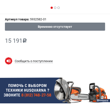
СРАВНЕНИЕ
(
0
)
ИЗБРАННОЕ
(
0
)
Артикул товара:
5932582-01
Временно отсутствует
МАГАЗИНЫ
15 191
c
СЕРВИС
ПОДДЕРЖКА
Сообщить о поступлении
Сервисный центр
Гарантия Husqvarna
Нашли дешевле?
Политика обработки персональных данных
ИНФОРМАЦИЯ
О компании
О бренде