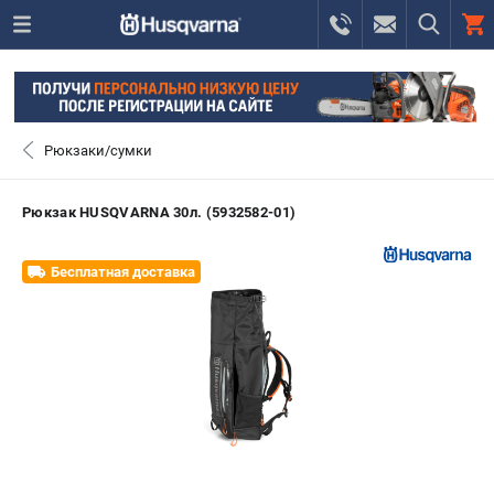
0 
₽
САНКТ-ПЕТЕРБУРГ
Рюкзаки/сумки
+7 (812) 748-27-58
- ЗАКАЗ ИЗДЕЛИЙ
Рюкзак HUSQVARNA 30л. (5932582-01)
+7 (8112) 59-10-67
- ЗАКАЗ ЗАПЧАСТЕЙ
Бесплатная доставка
ЗАКАЗАТЬ ЗАПЧАСТЬ
ВХОД ИЛИ РЕГИСТРАЦИЯ
КАТАЛОГ
АКЦИИ