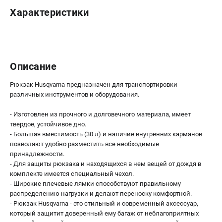
Новости
Характеристики
Юридическим лицам
Контакты
Пользовательское соглашение
Способы оплаты
Описание
САДОВАЯ ТЕХНИКА
Рюкзак Husqvarna предназначен для транспортировки
различных инструментов и оборудования.
Бензопилы
Газонокосилки
- Изготовлен из прочного и долговечного материала, имеет
твердое, устойчивое дно.
Триммеры и кусторезы
- Большая вместимость (30 л) и наличие внутренних карманов
Газонокосилки-роботы
позволяют удобно разместить все необходимые
Тракторы
принадлежности.
Райдеры
- Для защиты рюкзака и находящихся в нем вещей от дождя в
комплекте имеется специальный чехол.
Снегоуборщики
- Широкие плечевые лямки способствуют правильному
распределению нагрузки и делают переноску комфортной.
СТРОИТЕЛЬНАЯ ТЕХНИКА
- Рюкзак Husqvarna - это стильный и современный аксессуар,
который защитит доверенный ему багаж от неблагоприятных
Ручные резчики