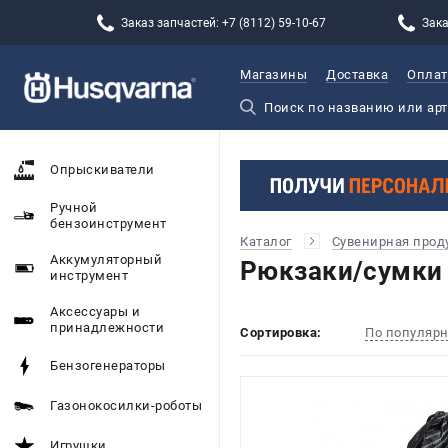
Заказ запчастей: +7 (8112) 59-10-67
Зака
Магазины
Доставка
Оплат
Опрыскиватели
Ручной
бензоинструмент
Каталог
Сувенирная прод
Аккумуляторный
Рюкзаки/сумки 
инструмент
Аксессуары и
принадлежности
Сортировка:
По популяр
Бензогенераторы
Газонокосилки-роботы
Игрушки