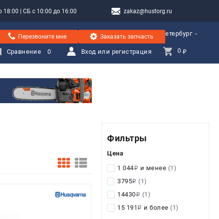
 18:00 | СБ с 10:00 до 16:00
zakaz@hustorg.ru
Санкт-Петербург
Перезвоните мне
Заказать запчасть
0 
Сравнение
0
Вход или регистрация
₽
Фильтры
Цена
1 044
и менее
(1)
i
3795
(1)
i
14430
(1)
i
15 191
и более
(1)
i