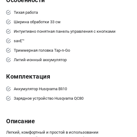
Информация размещённая на сайте не является публичной
офертой.
Тихая работа
8 (812) 318-40-26
8 (800) 550-70-46
Ширина обработки 33 см
Режим работы колл-центра:
пн-пт - с 9:00 до 18:00
Интуитивно понятная панель управления с кнопками
сб - с 10:00 до 16:00
savE™
вс - выходной
ЗАКАЗ ЗАПЧАСТЕЙ
Триммерная головка Tap-n-Go
+7 (8112) 59-10-67
Литий-ионный аккумулятор
zakaz@hustorg.ru
Комплектация
Аккумулятор Husqvarna Bli10
Зарядное устройство Husqvarna QC80
Описание
Легкий, комфортный и простой в использовании