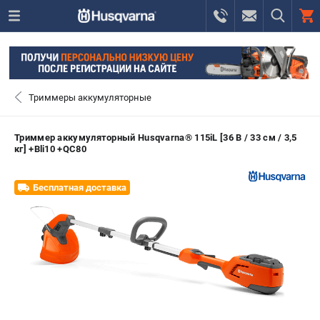
0 
₽
САНКТ-ПЕТЕРБУРГ
Триммеры аккумуляторные
+7 (812) 748-27-58
- ЗАКАЗ ИЗДЕЛИЙ
Триммер аккумуляторный Husqvarna® 115iL [36 В / 33 см / 3,5
кг] +Bli10 +QC80
+7 (8112) 59-10-67
- ЗАКАЗ ЗАПЧАСТЕЙ
Бесплатная доставка
ЗАКАЗАТЬ ЗАПЧАСТЬ
ВХОД ИЛИ РЕГИСТРАЦИЯ
КАТАЛОГ
АКЦИИ