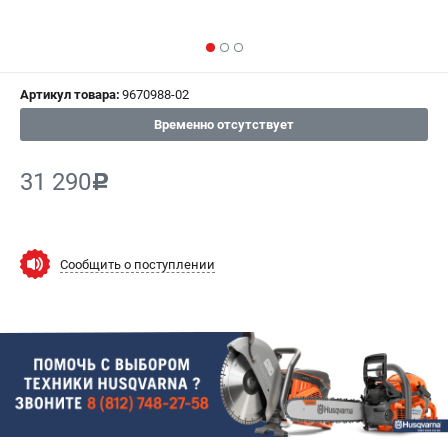
СРАВНЕНИЕ
(
0
)
ИЗБРАННОЕ
(
0
)
Артикул товара:
9670988-02
МАГАЗИНЫ
Временно отсутствует
СЕРВИС
31 290
c
ПОДДЕРЖКА
Сервисный центр
Сообщить о поступлении
Гарантия Husqvarna
Нашли дешевле?
Политика обработки персональных данных
ИНФОРМАЦИЯ
О компании
О бренде