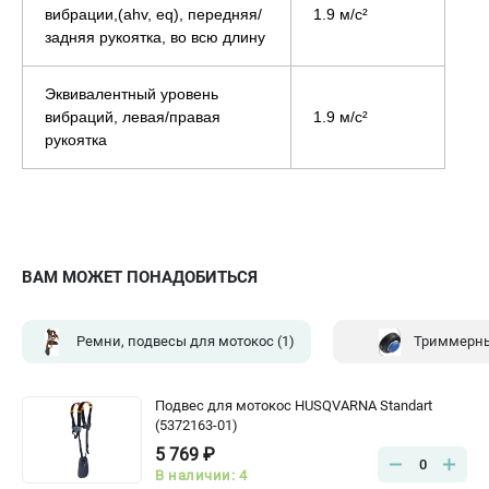
вибрации,(ahv, eq), передняя/
1.9 м/с²
задняя рукоятка, во всю длину
Эквивалентный уровень
вибраций, левая/правая
1.9 м/с²
рукоятка
ВАМ МОЖЕТ ПОНАДОБИТЬСЯ
Ремни, подвесы для мотокос
(1)
Триммерны
Подвес для мотокос HUSQVARNA Standart
(5372163-01)
5 769 ₽
0
В наличии: 4