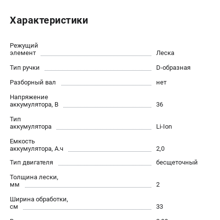
Новости
Характеристики
Юридическим лицам
Контакты
Пользовательское соглашение
Режущий
элемент
Леска
Способы оплаты
Тип ручки
D-образная
Разборный вал
нет
САДОВАЯ ТЕХНИКА
Напряжение
Бензопилы
аккумулятора, В
36
Газонокосилки
Тип
Триммеры и кусторезы
аккумулятора
Li-Ion
Газонокосилки-роботы
Емкость
Тракторы
аккумулятора, А.ч
2,0
Райдеры
Тип двигателя
бесщеточный
Снегоуборщики
Толщина лески,
мм
2
СТРОИТЕЛЬНАЯ ТЕХНИКА
Ширина обработки,
см
33
Ручные резчики