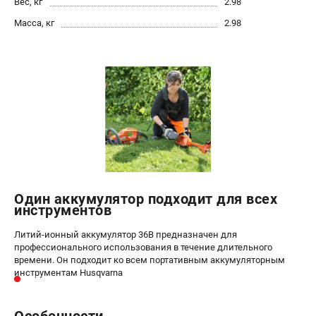
Вес, кг
2.98
Алмазные диски
Масса, кг
2.98
Бурильные установки
Бензогенераторы
Виброплиты
Промышленные пылесосы
Швонарезчики
ПОЛЕЗНАЯ ИНФОРМАЦИЯ
Таблица ножей для газонокосилок Husqvarna
5 часто задаваемых вопросов при покупке бензопилы
Как подготовить топливную смесь?
Один аккумулятор подходит для всех
инструментов
Полезные статьи
Справочник по тримерным головкам и ножам
Литий-ионный аккумулятор 36В предназначен для
Глоссарий терминов
профессионального использования в течение длительного
времени. Он подходит ко всем портативным аккумуляторным
инструментам Husqvarna
ТЕЛЕФОН (САНКТ-ПЕТЕРБУРГ)
+7 (812) 748-27-58
Особенности