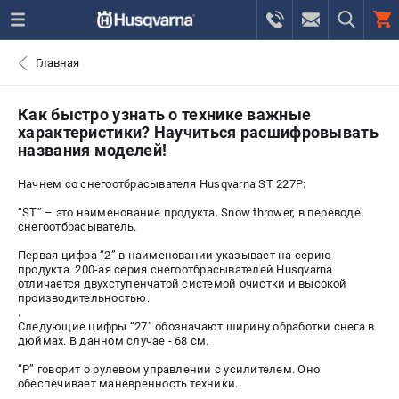
0 
Главная
₽
САНКТ-ПЕТЕРБУРГ
Как быстро узнать о технике важные
характеристики? Научиться расшифровывать
названия моделей!
+7 (812) 748-27-58
- ЗАКАЗ ИЗДЕЛИЙ
Начнем со снегоотбрасывателя Husqvarna ST 227P:
+7 (8112) 59-10-67
- ЗАКАЗ ЗАПЧАСТЕЙ
“ST” – это наименование продукта. Snow thrower, в переводе
снегоотбрасыватель.
ЗАКАЗАТЬ ЗАПЧАСТЬ
Первая цифра “2” в наименовании указывает на серию
продукта. 200-ая серия снегоотбрасывателей Husqvarna
отличается двухступенчатой системой очистки и высокой
ВХОД ИЛИ РЕГИСТРАЦИЯ
производительностью.
.
Следующие цифры “27” обозначают ширину обработки снега в
КАТАЛОГ
дюймах. В данном случае - 68 см.
“Р” говорит о рулевом управлении с усилителем. Оно
АКЦИИ
обеспечивает маневренность техники.