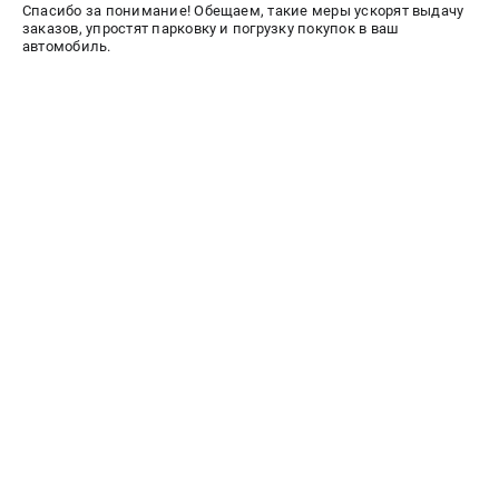
Спасибо за понимание! Обещаем, такие меры ускорят выдачу
СРАВНЕНИЕ
(
0
)
заказов, упростят парковку и погрузку покупок в ваш
автомобиль.
ИЗБРАННОЕ
(
0
)
МАГАЗИНЫ
СЕРВИС
ПОДДЕРЖКА
Сервисный центр
Гарантия Husqvarna
Нашли дешевле?
Политика обработки персональных данных
ИНФОРМАЦИЯ
О компании
О бренде