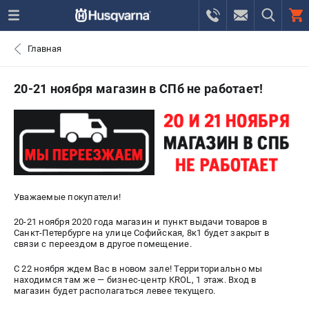
0 
Главная
₽
САНКТ-ПЕТЕРБУРГ
20-21 ноября магазин в СПб не работает!
+7 (812) 748-27-58
- ЗАКАЗ ИЗДЕЛИЙ
+7 (8112) 59-10-67
- ЗАКАЗ ЗАПЧАСТЕЙ
ЗАКАЗАТЬ ЗАПЧАСТЬ
Уважаемые покупатели!
ВХОД ИЛИ РЕГИСТРАЦИЯ
20-21 ноября 2020 года магазин и пункт выдачи товаров в
Санкт-Петербурге на улице Софийская, 8к1 будет закрыт в
связи с переездом в другое помещение.
КАТАЛОГ
С 22 ноября ждем Вас в новом зале! Территориально мы
находимся там же ― бизнес-центр KROL, 1 этаж. Вход в
АКЦИИ
магазин будет располагаться левее текущего.