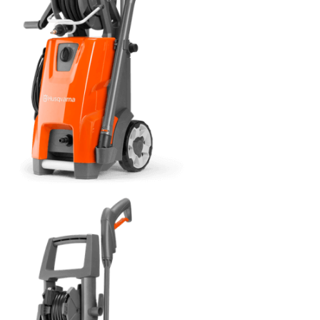
СРАВНЕНИЕ
(
0
)
ИЗБРАННОЕ
(
0
)
МАГАЗИНЫ
СЕРВИС
ПОДДЕРЖКА
Сервисный центр
Гарантия Husqvarna
Нашли дешевле?
Политика обработки персональных данных
ИНФОРМАЦИЯ
О компании
О бренде