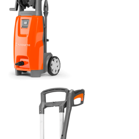
Новости
Юридическим лицам
Контакты
Пользовательское соглашение
Способы оплаты
САДОВАЯ ТЕХНИКА
Бензопилы
Газонокосилки
Триммеры и кусторезы
Газонокосилки-роботы
Тракторы
Райдеры
Снегоуборщики
СТРОИТЕЛЬНАЯ ТЕХНИКА
Ручные резчики