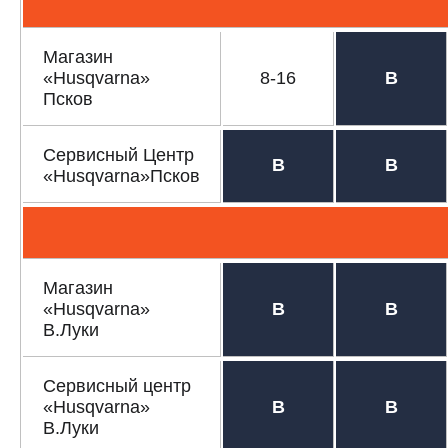
СРАВНЕНИЕ
(
0
)
Магазин
ИЗБРАННОЕ
(
0
)
«Husqvarna»
8-16
В
Псков
МАГАЗИНЫ
Сервисный Центр
В
В
СЕРВИС
«Husqvarna»Псков
ПОДДЕРЖКА
Сервисный центр
Гарантия Husqvarna
Магазин
Нашли дешевле?
«Husqvarna»
В
В
В.Луки
Политика обработки персональных данных
ИНФОРМАЦИЯ
Сервисный центр
«Husqvarna»
В
В
О компании
В.Луки
О бренде