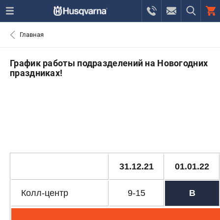
0 
Главная
₽
САНКТ-ПЕТЕРБУРГ
График работы подразделений на Новогодних
праздниках!
+7 (812) 748-27-58
- ЗАКАЗ ИЗДЕЛИЙ
+7 (8112) 59-10-67
- ЗАКАЗ ЗАПЧАСТЕЙ
ЗАКАЗАТЬ ЗАПЧАСТЬ
ВХОД ИЛИ РЕГИСТРАЦИЯ
31.12.21
01.01.22
КАТАЛОГ
Колл-центр
9-15
В
АКЦИИ