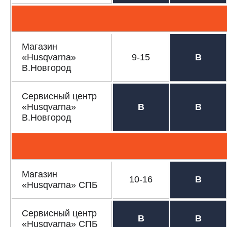
Новости
Юридическим лицам
Контакты
Магазин
Пользовательское соглашение
«Husqvarna»
9-15
В
Способы оплаты
В.Новгород
САДОВАЯ ТЕХНИКА
Сервисный центр
Бензопилы
«Husqvarna»
В
В
Газонокосилки
В.Новгород
Триммеры и кусторезы
Газонокосилки-роботы
Тракторы
Райдеры
Магазин
Снегоуборщики
10-16
В
«Husqvarna» СПБ
СТРОИТЕЛЬНАЯ ТЕХНИКА
Сервисный центр
В
В
Ручные резчики
«Husqvarna» СПБ