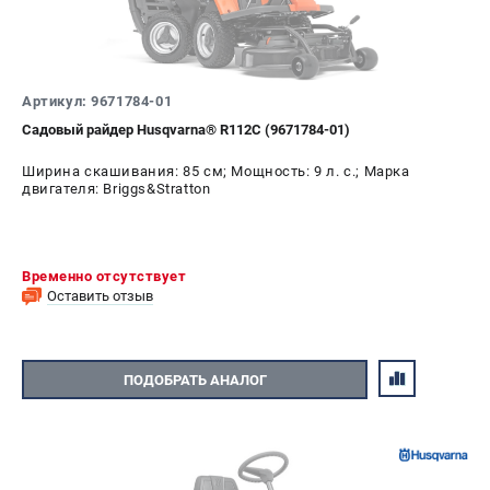
Алмазные диски
Бурильные установки
Бензогенераторы
Виброплиты
Артикул: 9671784-01
Промышленные пылесосы
Садовый райдер Husqvarna® R112C (9671784-01)
Швонарезчики
Ширина скашивания: 85 см; Мощность: 9 л. с.; Марка
двигателя: Briggs&Stratton
ПОЛЕЗНАЯ ИНФОРМАЦИЯ
Таблица ножей для газонокосилок Husqvarna
5 часто задаваемых вопросов при покупке бензопилы
Временно отсутствует
Оставить отзыв
Как подготовить топливную смесь?
Полезные статьи
Справочник по тримерным головкам и ножам
ПОДОБРАТЬ АНАЛОГ
Глоссарий терминов
ТЕЛЕФОН (ПОМОНА)
+7 (800) 550-70-46