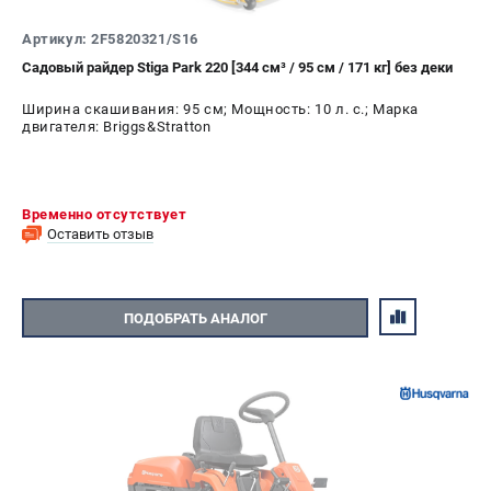
Новости
Артикул: 2F5820321/S16
Юридическим лицам
Садовый райдер Stiga Park 220 [344 см³ / 95 см / 171 кг] без деки
Контакты
Пользовательское соглашение
Ширина скашивания: 95 см; Мощность: 10 л. с.; Марка
двигателя: Briggs&Stratton
Способы оплаты
САДОВАЯ ТЕХНИКА
Временно отсутствует
Бензопилы
Оставить отзыв
Газонокосилки
Триммеры и кусторезы
Газонокосилки-роботы
ПОДОБРАТЬ АНАЛОГ
Тракторы
Райдеры
Снегоуборщики
СТРОИТЕЛЬНАЯ ТЕХНИКА
Ручные резчики