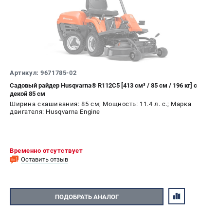
Информация размещённая на сайте не является публичной
офертой.
8 (812) 318-40-26
8 (800) 550-70-46
Режим работы колл-центра:
пн-пт - с 9:00 до 18:00
сб - с 10:00 до 16:00
вс - выходной
Артикул: 9671785-02
ЗАКАЗ ЗАПЧАСТЕЙ
Садовый райдер Husqvarna® R112C5 [413 см³ / 85 см / 196 кг] с
+7 (8112) 59-12-69
декой 85 см
zakaz@hustorg.ru
Ширина скашивания: 85 см; Мощность: 11.4 л. с.; Марка
двигателя: Husqvarna Engine
Временно отсутствует
Оставить отзыв
ПОДОБРАТЬ АНАЛОГ