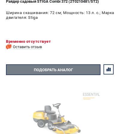
Райдер садовый STIGA Combi 372 (2T0210481/ST2)
СРАВНЕНИЕ
(
0
)
Ширина скашивания: 72 см; Мощность: 13 л. с.; Марка
двигателя: Stiga
ИЗБРАННОЕ
(
0
)
МАГАЗИНЫ
Временно отсутствует
Оставить отзыв
СЕРВИС
ПОДДЕРЖКА
ПОДОБРАТЬ АНАЛОГ
Сервисный центр
Гарантия Husqvarna
Нашли дешевле?
Политика обработки персональных данных
ИНФОРМАЦИЯ
О компании
О бренде