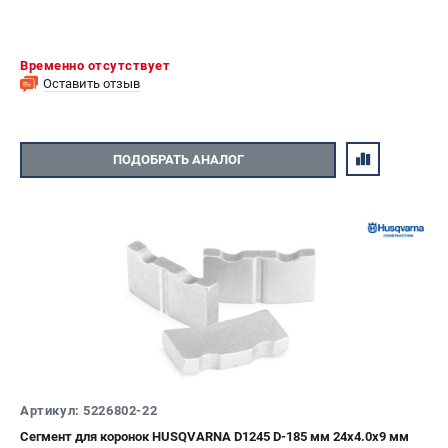
Информация размещённая на сайте не является публичной
офертой.
8 (812) 318-40-26
8 (800) 550-70-46
Временно отсутствует
Режим работы колл-центра:
Оставить отзыв
пн-пт - с 9:00 до 18:00
сб - с 10:00 до 16:00
вс - выходной
ПОДОБРАТЬ АНАЛОГ
ЗАКАЗ ЗАПЧАСТЕЙ
+7 (8112) 59-10-67
zakaz@hustorg.ru
Артикул: 5226802-22
Сегмент для коронок HUSQVARNA D1245 D-185 мм 24x4.0x9 мм