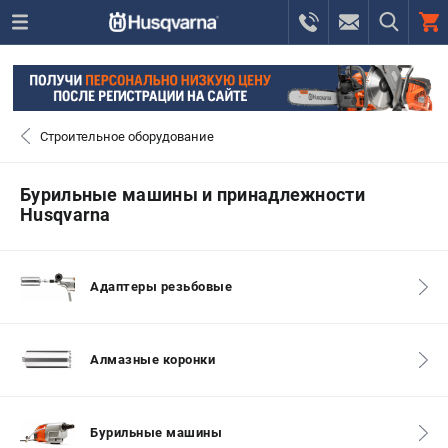
0 
₽
САНКТ-ПЕТЕРБУРГ
Строительное оборудование
+7 (812) 748-27-58
- ЗАКАЗ ИЗДЕЛИЙ
Бурильные машины и принадлежности
Husqvarna
+7 (8112) 59-10-67
- ЗАКАЗ ЗАПЧАСТЕЙ
ЗАКАЗАТЬ ЗАПЧАСТЬ
Адаптеры резьбовые
ВХОД ИЛИ РЕГИСТРАЦИЯ
Алмазные коронки
КАТАЛОГ
АКЦИИ
Бурильные машины