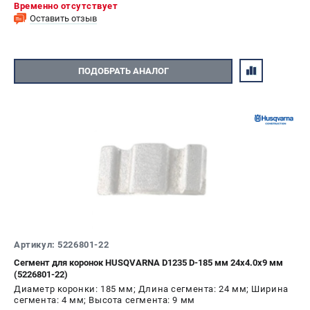
Временно отсутствует
Алмазные диски
Оставить отзыв
Бурильные установки
Бензогенераторы
Виброплиты
ПОДОБРАТЬ АНАЛОГ
Промышленные пылесосы
Швонарезчики
ПОЛЕЗНАЯ ИНФОРМАЦИЯ
Таблица ножей для газонокосилок Husqvarna
5 часто задаваемых вопросов при покупке бензопилы
Как подготовить топливную смесь?
Полезные статьи
Справочник по тримерным головкам и ножам
Глоссарий терминов
Артикул: 5226801-22
Сегмент для коронок HUSQVARNA D1235 D-185 мм 24x4.0x9 мм
(5226801-22)
ТЕЛЕФОН (САНКТ-ПЕТЕРБУРГ)
Диаметр коронки: 185 мм; Длина сегмента: 24 мм; Ширина
+7 (812) 748-27-58
сегмента: 4 мм; Высота сегмента: 9 мм