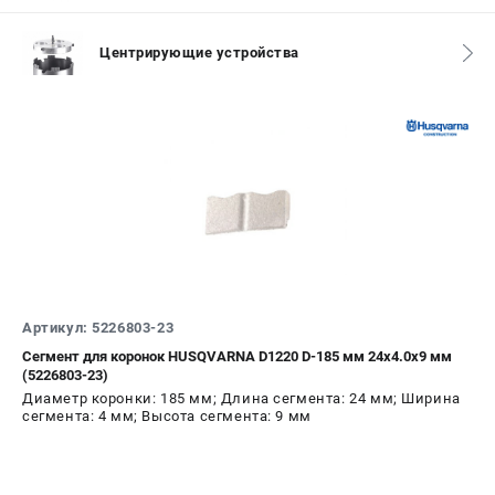
Новости
Юридическим лицам
Центрирующие устройства
Контакты
Пользовательское соглашение
Способы оплаты
САДОВАЯ ТЕХНИКА
Бензопилы
Газонокосилки
Триммеры и кусторезы
Газонокосилки-роботы
Артикул: 5226803-23
Тракторы
Сегмент для коронок HUSQVARNA D1220 D-185 мм 24x4.0x9 мм
Райдеры
(5226803-23)
Снегоуборщики
Диаметр коронки: 185 мм; Длина сегмента: 24 мм; Ширина
сегмента: 4 мм; Высота сегмента: 9 мм
СТРОИТЕЛЬНАЯ ТЕХНИКА
Ручные резчики