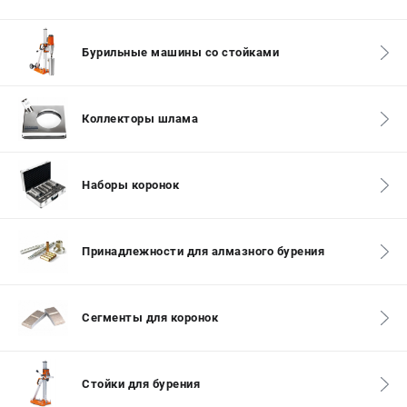
СРАВНЕНИЕ
(
0
)
Бурильные машины со стойками
ИЗБРАННОЕ
(
0
)
МАГАЗИНЫ
Коллекторы шлама
СЕРВИС
Наборы коронок
ПОДДЕРЖКА
Сервисный центр
Принадлежности для алмазного бурения
Гарантия Husqvarna
Нашли дешевле?
Политика обработки персональных данных
Сегменты для коронок
ИНФОРМАЦИЯ
О компании
Стойки для бурения
О бренде