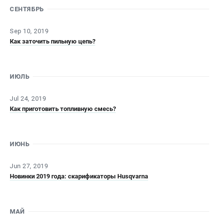
Новости
СЕНТЯБРЬ
Юридическим лицам
Sep 10, 2019
Контакты
Как заточить пильную цепь?
Пользовательское соглашение
Способы оплаты
ИЮЛЬ
САДОВАЯ ТЕХНИКА
Бензопилы
Jul 24, 2019
Как приготовить топливную смесь?
Газонокосилки
Триммеры и кусторезы
Газонокосилки-роботы
ИЮНЬ
Тракторы
Райдеры
Jun 27, 2019
Снегоуборщики
Новинки 2019 года: скарификаторы Husqvarna
СТРОИТЕЛЬНАЯ ТЕХНИКА
МАЙ
Ручные резчики