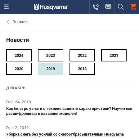
0 
Главная
₽
САНКТ-ПЕТЕРБУРГ
Новости
+7 (812) 748-27-58
- ЗАКАЗ ИЗДЕЛИЙ
2024
2023
2022
2021
+7 (8112) 59-10-67
- ЗАКАЗ ЗАПЧАСТЕЙ
2020
2019
2018
ЗАКАЗАТЬ ЗАПЧАСТЬ
ДЕКАБРЬ
ВХОД ИЛИ РЕГИСТРАЦИЯ
Dec 24, 2019
Как быстро узнать о технике важные характеристики? Научиться
расшифровывать названия моделей!
КАТАЛОГ
Dec 2, 2019
АКЦИИ
Уборка снега без усилий со снегоотбрасывателями Husqvarna