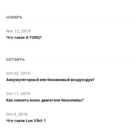
СРАВНЕНИЕ
(
0
)
НОЯБРЬ
ИЗБРАННОЕ
(
0
)
Nov 12, 2019
МАГАЗИНЫ
Что такое X-TORQ?
СЕРВИС
ОКТБЯРЬ
ПОДДЕРЖКА
Oct 22, 2019
Сервисный центр
Аккумуляторный или бензиновый воздуходув?
Гарантия Husqvarna
Нашли дешевле?
Oct 17, 2019
Как снизить износ двигателя бензопилы?
Политика обработки персональных данных
Oct 3, 2019
ИНФОРМАЦИЯ
Что такое Low Vib® ?
О компании
О бренде