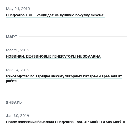
Алмазные диски
May 24, 2019
Бурильные установки
Husqvarna 130 — кандидат на лучшую покупку сезона!
Бензогенераторы
Виброплиты
Промышленные пылесосы
МАРТ
Швонарезчики
Mar 20, 2019
НОВИНКИ. БЕНЗИНОВЫЕ ГЕНЕРАТОРЫ HUSQVARNA
ПОЛЕЗНАЯ ИНФОРМАЦИЯ
Таблица ножей для газонокосилок Husqvarna
Mar 14, 2019
5 часто задаваемых вопросов при покупке бензопилы
Руководство по зарядке аккумуляторных батарей и времени их
работы
Как подготовить топливную смесь?
Полезные статьи
Справочник по тримерным головкам и ножам
ЯНВАРЬ
Глоссарий терминов
Jan 30, 2019
Новое поколение бензопил Husqvarna - 550 XP Mark II и 545 Mark II
ТЕЛЕФОН (САНКТ-ПЕТЕРБУРГ)
+7 (812) 748-27-58