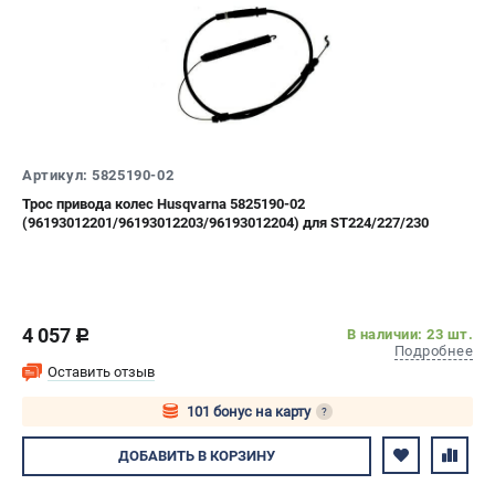
Алмазные диски
Бурильные установки
Бензогенераторы
Виброплиты
Промышленные пылесосы
Швонарезчики
Артикул: 5825190-02
Трос привода колес Husqvarna 5825190-02
ПОЛЕЗНАЯ ИНФОРМАЦИЯ
(96193012201/96193012203/96193012204) для ST224/227/230
Таблица ножей для газонокосилок Husqvarna
5 часто задаваемых вопросов при покупке бензопилы
Как подготовить топливную смесь?
Полезные статьи
4 057
В наличии: 23 шт.
c
Подробнее
Справочник по тримерным головкам и ножам
Оставить отзыв
Глоссарий терминов
101 бонус на карту
?
Авторизуйтесь
ДОБАВИТЬ
В КОРЗИНУ
ТЕЛЕФОН (САНКТ-ПЕТЕРБУРГ)
+7 (812) 748-27-58