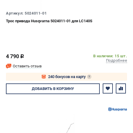
СРАВНЕНИЕ
(
0
)
Артикул: 5024011-01
Трос привода Husqvarna 5024011-01 для LC140S
ИЗБРАННОЕ
(
0
)
МАГАЗИНЫ
СЕРВИС
4 790
В наличии: 15 шт.
c
Подробнее
ПОДДЕРЖКА
Оставить отзыв
Сервисный центр
240 бонусов на карту
?
Гарантия Husqvarna
Авторизуйтесь
ДОБАВИТЬ
В КОРЗИНУ
Нашли дешевле?
Политика обработки персональных данных
ИНФОРМАЦИЯ
О компании
О бренде