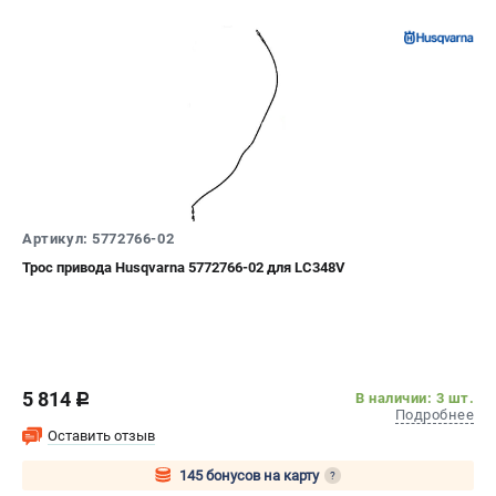
Информация размещённая на сайте не является публичной
офертой.
8 (812) 318-40-26
8 (800) 550-70-46
Режим работы колл-центра:
пн-пт - с 9:00 до 18:00
сб - с 10:00 до 16:00
вс - выходной
ЗАКАЗ ЗАПЧАСТЕЙ
+7 (8112) 59-10-67
zakaz@hustorg.ru
Артикул: 5772766-02
Трос привода Husqvarna 5772766-02 для LC348V
5 814
В наличии: 3 шт.
c
Подробнее
Оставить отзыв
145 бонусов на карту
?