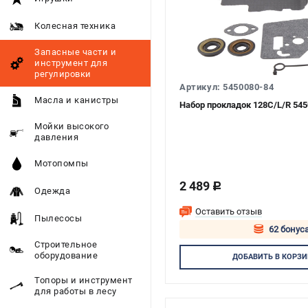
Колесная техника
Запасные части и
инструмент для
регулировки
Артикул: 5450080-84
Масла и канистры
Набор прокладок 128C/L/R 545
Мойки высокого
давления
Мотопомпы
2 489
c
Одежда
Оставить отзыв
Пылесосы
62 бонуса
Строительное
Авторизуй
оборудование
ДОБАВИТЬ
В КОРЗИ
Топоры и инструмент
для работы в лесу