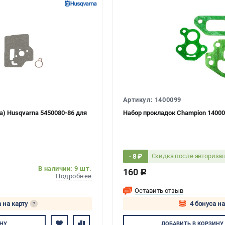
Артикул: 1400099
) Husqvarna 5450080-86 для
Набор прокладок Champion 140007
Скидка после авториза
- 8 ₽
В наличии: 9 шт.
160
c
Подробнее
Оставить отзыв
 на карту
4 бонуса на
?
тесь
Авторизуйтес
НУ
ДОБАВИТЬ
В КОРЗИНУ