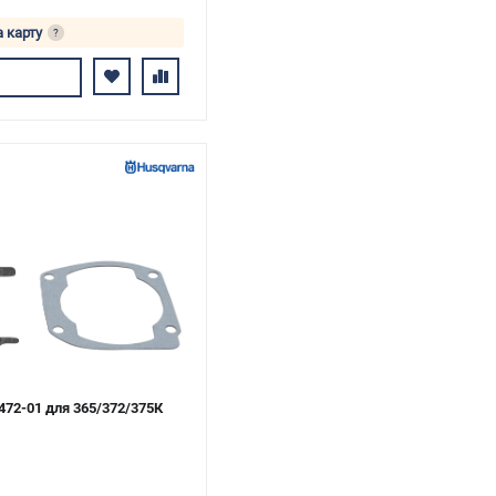
а карту
?
ь
472-01 для 365/372/375К