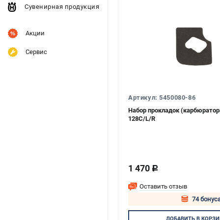
Сувенирная продукция
Акции
Сервис
Артикул: 5450080-86
Набор прокладок (карбюратора
128C/L/R
1 470
c
Оставить отзыв
74 бонуса
Авторизуй
ДОБАВИТЬ
В КОРЗИ