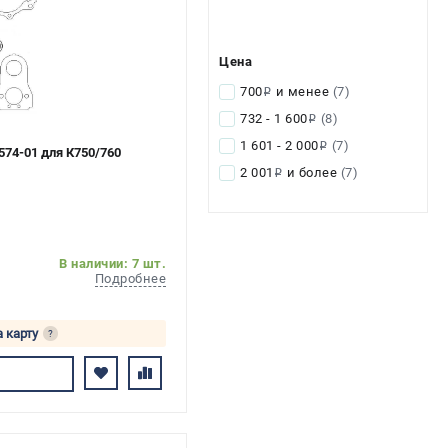
Цена
700
и менее
(7)
i
732 - 1 600
(8)
i
1 601 - 2 000
(7)
i
574-01 для К750/760
2 001
и более
(7)
i
В наличии: 7 шт.
Подробнее
а карту
?
ь