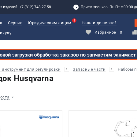
з изделий: +7 (812) 748-27-58
Прием звонков: Пн-Пт с 09:00 до
а
Сервис
Юридическим лицам
Нашли дешевле?
Избранное
0
и инструмент для регулировки
Запасные части
Наборы п
ок Husqvarna
ности