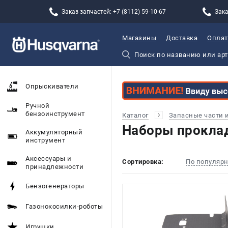
Заказ запчастей: +7 (8112) 59-10-67
Зака
Магазины
Доставка
Оплат
Опрыскиватели
Ручной
бензоинструмент
Каталог
Запасные части 
Наборы проклад
Аккумуляторный
инструмент
Аксессуары и
Сортировка:
По популяр
принадлежности
Бензогенераторы
Газонокосилки-роботы
Игрушки