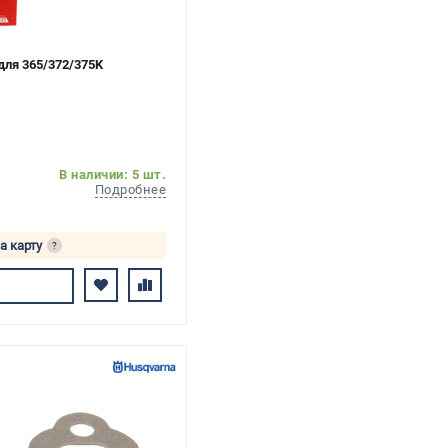
для 365/372/375K
В наличии: 5 шт.
Подробнее
а карту
?
сь