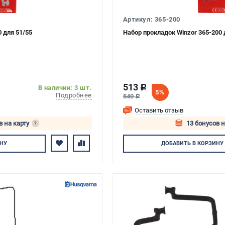
Артикул: 365-200
 для 51/55
Набор прокладок Winzor 365-200 
513
c
В наличии: 3 шт.
5%
Подробнее
540
c
Оставить отзыв
в на карту
13 бонусов н
?
тесь
Авторизуйте
НУ
ДОБАВИТЬ
В КОРЗИНУ