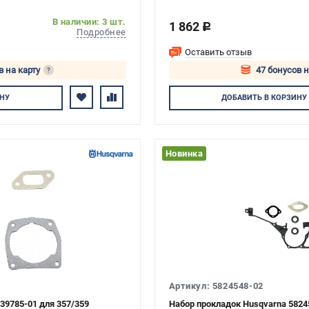
В наличии: 3 шт.
1 862
c
Подробнее
Оставить отзыв
в на карту
47 бонусов н
?
тесь
Авторизуйте
НУ
ДОБАВИТЬ
В КОРЗИНУ
Новинка
Артикул: 5824548-02
39785-01 для 357/359
Набор прокладок Husqvarna 5824