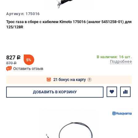
СРАВНЕНИЕ
(
0
)
Артикул: 175016
Трос газа в сборе с кабелем Kimoto 175016 (аналог 5451258-01) для
ИЗБРАННОЕ
(
0
)
125/128R
МАГАЗИНЫ
СЕРВИС
827
В наличии: 16 шт.
c
5%
Подробнее
870
c
ПОДДЕРЖКА
Оставить отзыв
Сервисный центр
21 бонус на карту
?
Гарантия Husqvarna
Авторизуйтесь
ДОБАВИТЬ
В КОРЗИНУ
Нашли дешевле?
Политика обработки персональных данных
ИНФОРМАЦИЯ
О компании
О бренде