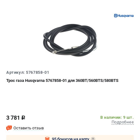
Артикул: 5767858-01
Трос газа Husqvarna 5767858-01 для 360BT/560BTS/580BTS
3 781
В наличии: 9 шт.
c
Подробнее
Оставить отзыв
95 бонусов на карту
?