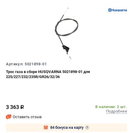
Информация размещённая на сайте не является публичной
офертой.
8 (812) 318-40-26
8 (800) 550-70-46
Режим работы колл-центра:
пн-пт - с 9:00 до 18:00
сб - с 10:00 до 16:00
вс - выходной
ЗАКАЗ ЗАПЧАСТЕЙ
+7 (8112) 59-10-67
zakaz@hustorg.ru
Артикул: 5021898-01
Трос газа в сборе HUSQVARNA 5021898-01 для
225/227/232/235R/GR26/32/36
3 363
В наличии: 2 шт.
c
Подробнее
Оставить отзыв
84 бонуса на карту
?