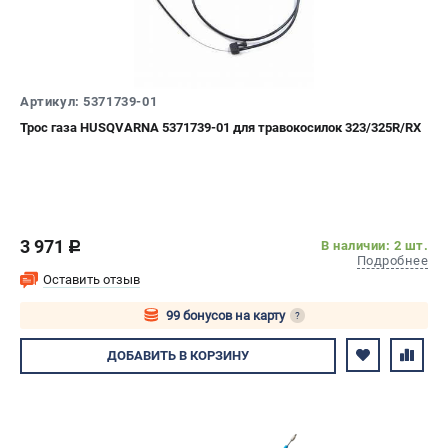
Новости
Юридическим лицам
Контакты
Пользовательское соглашение
Артикул: 5371739-01
Способы оплаты
Трос газа HUSQVARNA 5371739-01 для травокосилок 323/325R/RX
САДОВАЯ ТЕХНИКА
Бензопилы
Газонокосилки
3 971
В наличии: 2 шт.
c
Триммеры и кусторезы
Подробнее
Газонокосилки-роботы
Оставить отзыв
Тракторы
99 бонусов на карту
?
Райдеры
Авторизуйтесь
Снегоуборщики
ДОБАВИТЬ
В КОРЗИНУ
СТРОИТЕЛЬНАЯ ТЕХНИКА
Ручные резчики