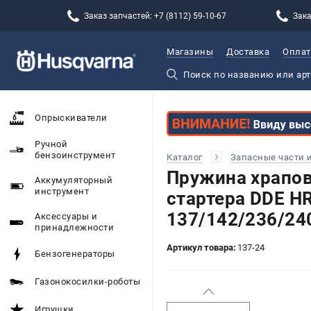
Заказ запчастей: +7 (8112) 59-10-67
Зака
Магазины
Доставка
Оплат
Опрыскиватели
Ручной
бензоинструмент
Каталог
Запасные части 
Пружина храпов
Аккумуляторный
инструмент
стартера DDE H
137/142/236/24
Аксессуары и
принадлежности
Артикул товара:
137-24
Бензогенераторы
Газонокосилки-роботы
Игрушки