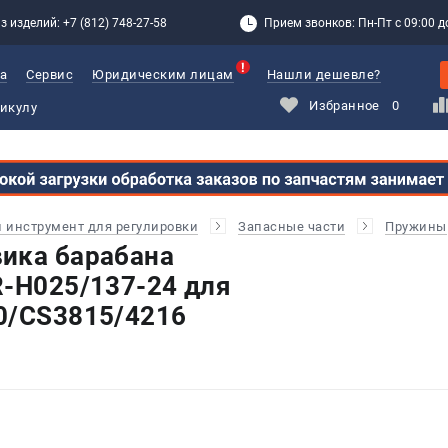
з изделий: +7 (812) 748-27-58
Прием звонков: Пн-Пт с 09:00 до
а
Сервис
Юридическим лицам
Нашли дешевле?
Избранное
0
и инструмент для регулировки
Запасные части
Пружины
ика барабана
R-H025/137-24 для
0/CS3815/4216