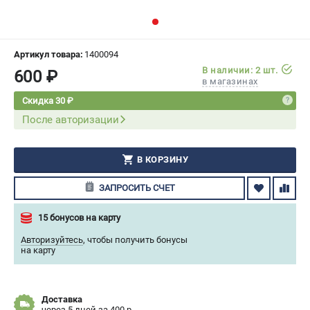
СРАВНЕНИЕ
(
0
)
ИЗБРАННОЕ
(
0
)
Артикул товара:
1400094
В наличии: 2 шт.
600 ₽
в магазинах
МАГАЗИНЫ
Скидка 30 ₽
После авторизации
СЕРВИС
ПОДДЕРЖКА
В КОРЗИНУ
Сервисный центр
ЗАПРОСИТЬ СЧЕТ
Гарантия Husqvarna
Нашли дешевле?
15 бонусов на карту
Политика обработки персональных данных
Авторизуйтесь
,
чтобы получить бонусы
на карту
ИНФОРМАЦИЯ
О компании
Доставка
О бренде
через 5 дней за 400 р.