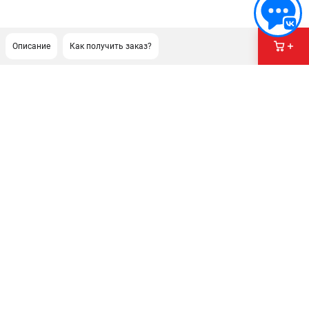
Описание
Как получить заказ?
ПОДДЕРЖКА
Сервисный центр
Гарантия Husqvarna
Нашли дешевле?
Политика обработки персональных данных
ИНФОРМАЦИЯ
О компании
О бренде
Новости