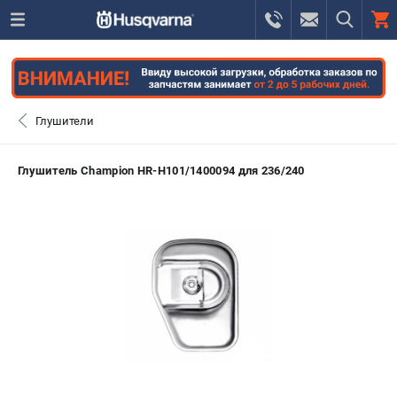
0 
₽
САНКТ-ПЕТЕРБУРГ
Глушители
+7 (812) 748-27-58
- ЗАКАЗ ИЗДЕЛИЙ
Глушитель Champion HR-H101/1400094 для 236/240
+7 (8112) 59-10-67
- ЗАКАЗ ЗАПЧАСТЕЙ
ЗАКАЗАТЬ ЗАПЧАСТЬ
ВХОД ИЛИ РЕГИСТРАЦИЯ
КАТАЛОГ
АКЦИИ