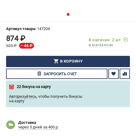
СРАВНЕНИЕ
(
0
)
ИЗБРАННОЕ
(
0
)
Артикул товара:
147204
874 ₽
МАГАЗИНЫ
В наличии: 2 шт.
в магазинах
920 ₽
− 46 ₽
СЕРВИС
В КОРЗИНУ
ПОДДЕРЖКА
ЗАПРОСИТЬ СЧЕТ
Сервисный центр
Гарантия Husqvarna
22 бонуса на карту
Нашли дешевле?
Авторизуйтесь
,
чтобы получить бонусы
Политика обработки персональных данных
на карту
ИНФОРМАЦИЯ
Доставка
О компании
через 5 дней за 400 р.
О бренде