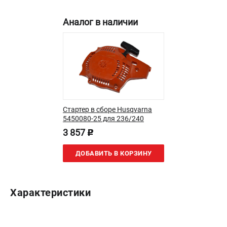
Новости
Юридическим лицам
Аналог в наличии
Контакты
Пользовательское соглашение
Способы оплаты
САДОВАЯ ТЕХНИКА
Бензопилы
Стартер в сборе Husqvarna
Газонокосилки
5450080-25 для 236/240
Триммеры и кусторезы
3 857
p
Газонокосилки-роботы
Тракторы
ДОБАВИТЬ В КОРЗИНУ
Райдеры
Снегоуборщики
Характеристики
СТРОИТЕЛЬНАЯ ТЕХНИКА
Ручные резчики