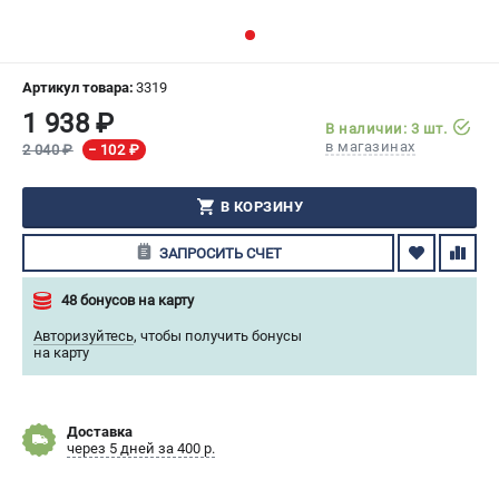
СРАВНЕНИЕ
(
0
)
ИЗБРАННОЕ
(
0
)
Артикул товара:
3319
1 938 ₽
В наличии: 3 шт.
МАГАЗИНЫ
в магазинах
2 040 ₽
− 102 ₽
СЕРВИС
В КОРЗИНУ
ПОДДЕРЖКА
ЗАПРОСИТЬ СЧЕТ
Сервисный центр
48 бонусов на карту
Гарантия Husqvarna
Авторизуйтесь
,
чтобы получить бонусы
Нашли дешевле?
на карту
Политика обработки персональных данных
ИНФОРМАЦИЯ
Доставка
через 5 дней за 400 р.
О компании
О бренде