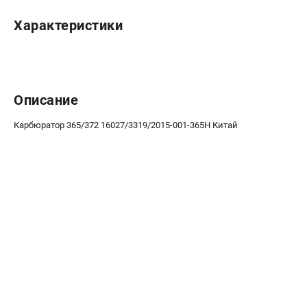
Новости
Характеристики
Юридическим лицам
Контакты
Пользовательское соглашение
Способы оплаты
Описание
САДОВАЯ ТЕХНИКА
Карбюратор 365/372 16027/3319/2015-001-365H Китай
Бензопилы
Газонокосилки
Триммеры и кусторезы
Газонокосилки-роботы
Тракторы
Райдеры
Снегоуборщики
СТРОИТЕЛЬНАЯ ТЕХНИКА
Ручные резчики