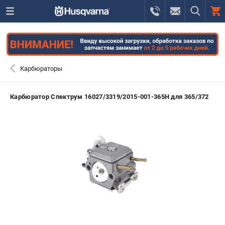
0 
₽
САНКТ-ПЕТЕРБУРГ
Карбюраторы
+7 (812) 748-27-58
- ЗАКАЗ ИЗДЕЛИЙ
Карбюратор Спектрум 16027/3319/2015-001-365H для 365/372
+7 (8112) 59-10-67
- ЗАКАЗ ЗАПЧАСТЕЙ
ЗАКАЗАТЬ ЗАПЧАСТЬ
ВХОД ИЛИ РЕГИСТРАЦИЯ
КАТАЛОГ
АКЦИИ