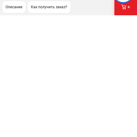
Описание
Как получить заказ?
ПОДДЕРЖКА
Сервисный центр
Гарантия Husqvarna
Нашли дешевле?
Политика обработки персональных данных
ИНФОРМАЦИЯ
О компании
О бренде
Новости
Юридическим лицам