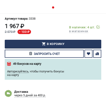
СРАВНЕНИЕ
(
0
)
ИЗБРАННОЕ
(
0
)
Артикул товара:
3338
1 967 ₽
В наличии: 4 шт.
МАГАЗИНЫ
в магазинах
2 070 ₽
− 103 ₽
СЕРВИС
В КОРЗИНУ
ПОДДЕРЖКА
ЗАПРОСИТЬ СЧЕТ
Сервисный центр
49 бонусов на карту
Гарантия Husqvarna
Авторизуйтесь
,
чтобы получить бонусы
Нашли дешевле?
на карту
Политика обработки персональных данных
ИНФОРМАЦИЯ
Доставка
через 5 дней за 400 р.
О компании
О бренде