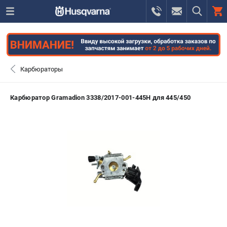
0 
₽
САНКТ-ПЕТЕРБУРГ
Карбюраторы
+7 (812) 748-27-58
- ЗАКАЗ ИЗДЕЛИЙ
Карбюратор Gramadion 3338/2017-001-445H для 445/450
+7 (8112) 59-10-67
- ЗАКАЗ ЗАПЧАСТЕЙ
ЗАКАЗАТЬ ЗАПЧАСТЬ
ВХОД ИЛИ РЕГИСТРАЦИЯ
КАТАЛОГ
АКЦИИ