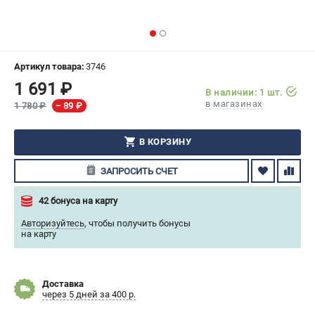
СРАВНЕНИЕ
(
0
)
ИЗБРАННОЕ
(
0
)
Артикул товара:
3746
1 691 ₽
МАГАЗИНЫ
В наличии: 1 шт.
в магазинах
1 780 ₽
− 89 ₽
СЕРВИС
В КОРЗИНУ
ПОДДЕРЖКА
ЗАПРОСИТЬ СЧЕТ
Сервисный центр
Гарантия Husqvarna
42 бонуса на карту
Нашли дешевле?
Авторизуйтесь
,
чтобы получить бонусы
Политика обработки персональных данных
на карту
ИНФОРМАЦИЯ
Доставка
О компании
через 5 дней за 400 р.
О бренде