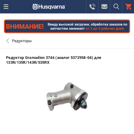
0 
₽
САНКТ-ПЕТЕРБУРГ
Редукторы
+7 (812) 748-27-58
- ЗАКАЗ ИЗДЕЛИЙ
Редуктор Gramadion 3746 (аналог 5372958-04) для
133R/135R/143R/535RX
+7 (8112) 59-10-67
- ЗАКАЗ ЗАПЧАСТЕЙ
ЗАКАЗАТЬ ЗАПЧАСТЬ
ВХОД ИЛИ РЕГИСТРАЦИЯ
КАТАЛОГ
АКЦИИ