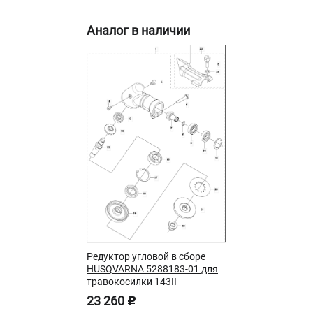
Новости
Юридическим лицам
Аналог в наличии
Контакты
Пользовательское соглашение
Способы оплаты
САДОВАЯ ТЕХНИКА
Бензопилы
Газонокосилки
Триммеры и кусторезы
Газонокосилки-роботы
Тракторы
Райдеры
Снегоуборщики
Редуктор угловой в сборе
HUSQVARNA 5288183-01 для
травокосилки 143II
СТРОИТЕЛЬНАЯ ТЕХНИКА
23 260
p
Ручные резчики