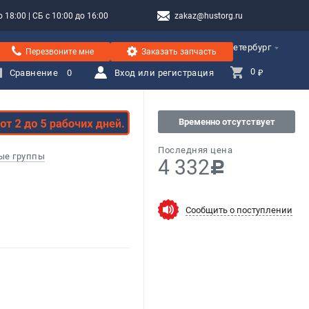
 18:00 | СБ с 10:00 до 16:00
zakaz@hustorg.ru
Санкт-Петербург
Перезвоните мне
Заказать запчасть
0 
Сравнение
0
Вход или регистрация
₽
Временно отсутствует
Последняя цена
ые группы
4 332
c
Сообщить о поступлении