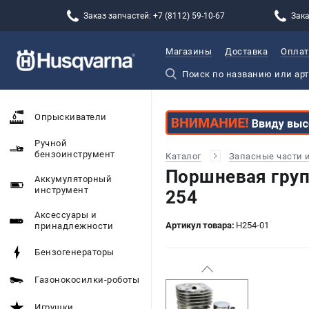
Заказ запчастей: +7 (8112) 59-10-67
Зака
Магазины
Доставка
Оплат
Опрыскиватели
Ручной
бензоинструмент
Каталог
Запасные части 
Поршневая груп
Аккумуляторный
инструмент
254
Аксессуары и
Артикул товара:
H254-01
принадлежности
Бензогенераторы
Газонокосилки-роботы
Игрушки