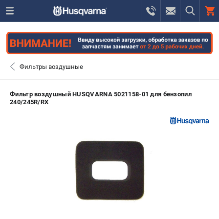
0 
₽
САНКТ-ПЕТЕРБУРГ
Фильтры воздушные
+7 (812) 748-27-58
- ЗАКАЗ ИЗДЕЛИЙ
Фильтр воздушный HUSQVARNA 5021158-01 для бензопил
240/245R/RX
+7 (8112) 59-10-67
- ЗАКАЗ ЗАПЧАСТЕЙ
ЗАКАЗАТЬ ЗАПЧАСТЬ
ВХОД ИЛИ РЕГИСТРАЦИЯ
КАТАЛОГ
АКЦИИ