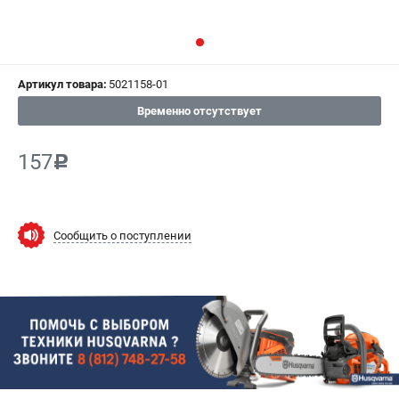
СРАВНЕНИЕ
(
0
)
ИЗБРАННОЕ
(
0
)
Артикул товара:
5021158-01
МАГАЗИНЫ
Временно отсутствует
СЕРВИС
157
c
ПОДДЕРЖКА
Сервисный центр
Сообщить о поступлении
Гарантия Husqvarna
Нашли дешевле?
Политика обработки персональных данных
ИНФОРМАЦИЯ
О компании
О бренде