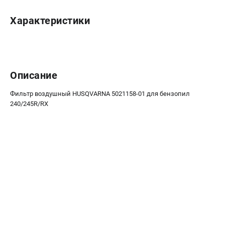
Новости
Характеристики
Юридическим лицам
Контакты
Пользовательское соглашение
Способы оплаты
Описание
САДОВАЯ ТЕХНИКА
Фильтр воздушный HUSQVARNA 5021158-01 для бензопил
Бензопилы
240/245R/RX
Газонокосилки
Триммеры и кусторезы
Газонокосилки-роботы
Тракторы
Райдеры
Снегоуборщики
СТРОИТЕЛЬНАЯ ТЕХНИКА
Ручные резчики