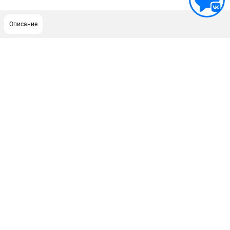
Описание
ПОДДЕРЖКА
Сервисный центр
Гарантия Husqvarna
Нашли дешевле?
Политика обработки персональных данных
ИНФОРМАЦИЯ
О компании
О бренде
Новости