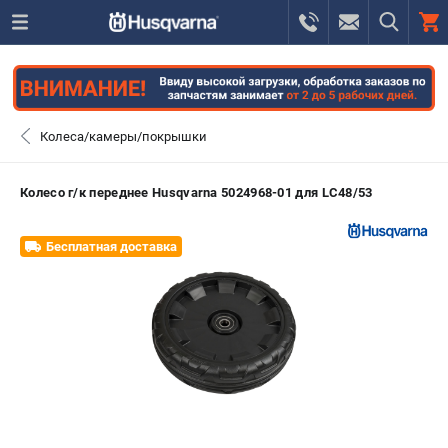
0 
₽
САНКТ-ПЕТЕРБУРГ
Колеса/камеры/покрышки
+7 (812) 748-27-58
- ЗАКАЗ ИЗДЕЛИЙ
Колесо г/к переднее Husqvarna 5024968-01 для LC48/53
+7 (8112) 59-10-67
- ЗАКАЗ ЗАПЧАСТЕЙ
Бесплатная доставка
ЗАКАЗАТЬ ЗАПЧАСТЬ
ВХОД ИЛИ РЕГИСТРАЦИЯ
КАТАЛОГ
АКЦИИ