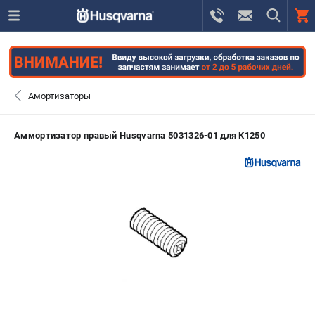
0 
₽
ПОМОНА
Амортизаторы
+7 (800) 550-70-46
- ЗАКАЗ ИЗДЕЛИЙ
Аммортизатор правый Husqvarna 5031326-01 для K1250
+7 (8112) 59-12-69
- ЗАКАЗ ЗАПЧАСТЕЙ
ЗАКАЗАТЬ ЗАПЧАСТЬ
ВХОД ИЛИ РЕГИСТРАЦИЯ
КАТАЛОГ
АКЦИИ