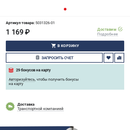
СРАВНЕНИЕ
(
0
)
ИЗБРАННОЕ
(
0
)
Артикул товара:
5031326-01
Доставим
1 169 ₽
Подробнее
МАГАЗИНЫ
В КОРЗИНУ
СЕРВИС
ЗАПРОСИТЬ СЧЕТ
ПОДДЕРЖКА
29 бонусов на карту
Сервисный центр
Авторизуйтесь
,
чтобы получить бонусы
Гарантия Husqvarna
на карту
Нашли дешевле?
Политика обработки персональных данных
Доставка
Транспортной компанией
ИНФОРМАЦИЯ
О компании
О бренде