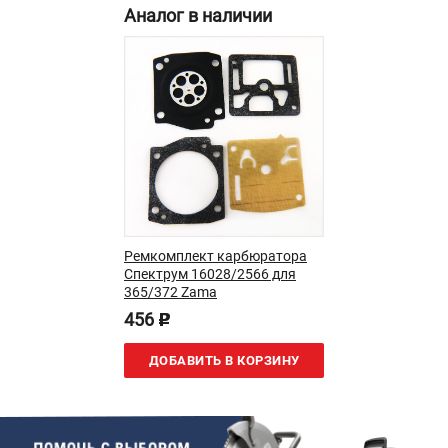
Аналог в наличии
Новости
Юридическим лицам
Контакты
Пользовательское соглашение
Способы оплаты
САДОВАЯ ТЕХНИКА
Бензопилы
Газонокосилки
Триммеры и кусторезы
Ремкомплект карбюратора
Спектрум 16028/2566 для
Газонокосилки-роботы
365/372 Zama
Тракторы
456
p
Райдеры
Снегоуборщики
ДОБАВИТЬ В КОРЗИНУ
СТРОИТЕЛЬНАЯ ТЕХНИКА
Ручные резчики