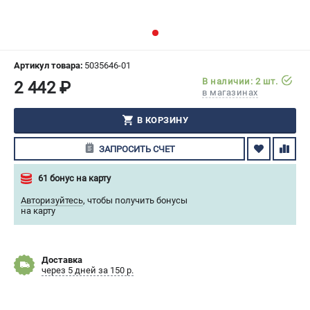
СРАВНЕНИЕ
(
0
)
ИЗБРАННОЕ
(
0
)
Артикул товара:
5035646-01
В наличии: 2 шт.
2 442 ₽
МАГАЗИНЫ
в магазинах
СЕРВИС
В КОРЗИНУ
ЗАПРОСИТЬ СЧЕТ
ПОДДЕРЖКА
Сервисный центр
61 бонус на карту
Гарантия Husqvarna
Авторизуйтесь
,
чтобы получить бонусы
Нашли дешевле?
на карту
Политика обработки персональных данных
Доставка
ИНФОРМАЦИЯ
через 5 дней за 150 р.
О компании
О бренде