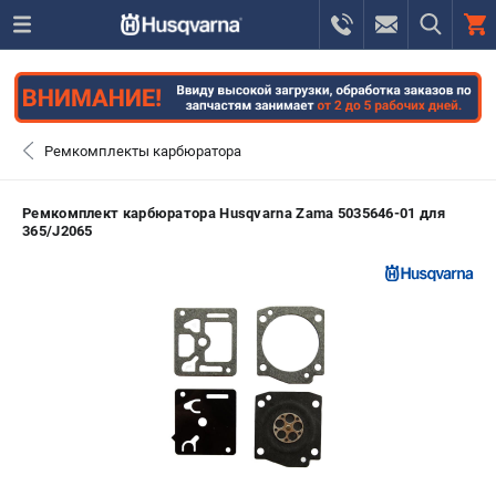
0 
₽
САНКТ-ПЕТЕРБУРГ
Ремкомплекты карбюратора
+7 (812) 748-27-58
- ЗАКАЗ ИЗДЕЛИЙ
Ремкомплект карбюратора Husqvarna Zama 5035646-01 для
365/J2065
+7 (8112) 59-10-67
- ЗАКАЗ ЗАПЧАСТЕЙ
ЗАКАЗАТЬ ЗАПЧАСТЬ
ВХОД ИЛИ РЕГИСТРАЦИЯ
КАТАЛОГ
АКЦИИ