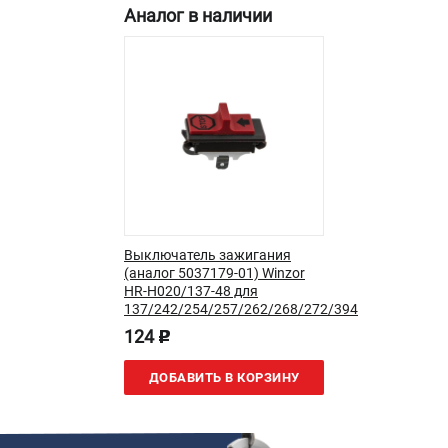
Аналог в наличии
Новости
Юридическим лицам
Контакты
Пользовательское соглашение
Способы оплаты
САДОВАЯ ТЕХНИКА
Бензопилы
Газонокосилки
Триммеры и кусторезы
Выключатель зажигания
(аналог 5037179-01) Winzor
Газонокосилки-роботы
HR-H020/137-48 для
Тракторы
137/242/254/257/262/268/272/394
Райдеры
124
p
Снегоуборщики
ДОБАВИТЬ В КОРЗИНУ
СТРОИТЕЛЬНАЯ ТЕХНИКА
Ручные резчики