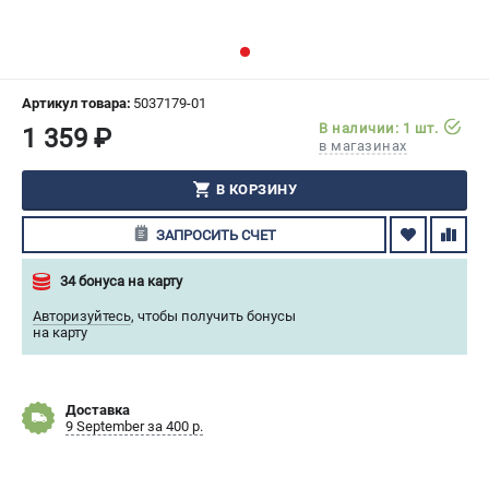
СРАВНЕНИЕ
(
0
)
ИЗБРАННОЕ
(
0
)
Артикул товара:
5037179-01
В наличии: 1 шт.
1 359 ₽
МАГАЗИНЫ
в магазинах
СЕРВИС
В КОРЗИНУ
ЗАПРОСИТЬ СЧЕТ
ПОДДЕРЖКА
Сервисный центр
34 бонуса на карту
Гарантия Husqvarna
Авторизуйтесь
,
чтобы получить бонусы
Нашли дешевле?
на карту
Политика обработки персональных данных
Доставка
ИНФОРМАЦИЯ
9 September за 400 р.
О компании
О бренде