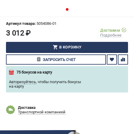
СРАВНЕНИЕ
(
0
)
ИЗБРАННОЕ
(
0
)
Артикул товара:
5054086-01
Доставим
3 012 ₽
Подробнее
МАГАЗИНЫ
В КОРЗИНУ
СЕРВИС
ЗАПРОСИТЬ СЧЕТ
ПОДДЕРЖКА
75 бонусов на карту
Сервисный центр
Авторизуйтесь
,
чтобы получить бонусы
Гарантия Husqvarna
на карту
Нашли дешевле?
Политика обработки персональных данных
Доставка
Транспортной компанией
ИНФОРМАЦИЯ
О компании
О бренде