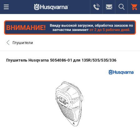
0 
₽
ПОМОНА
Глушители
+7 (800) 550-70-46
- ЗАКАЗ ИЗДЕЛИЙ
Глушитель Husqvarna 5054086-01 для 135R/535/535/336
+7 (8112) 59-12-69
- ЗАКАЗ ЗАПЧАСТЕЙ
ЗАКАЗАТЬ ЗАПЧАСТЬ
ВХОД ИЛИ РЕГИСТРАЦИЯ
КАТАЛОГ
АКЦИИ