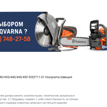
40/435/440/445/450 5292711-01 Husqvarna Швеция
ния дилера менять комплектацию, технические, визуальные
ства. 2.) Продавец снимает с себя ответственность за полную
ного подбора клиентом запасных частей для изделия.