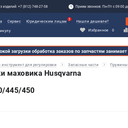
з изделий: +7 (812) 748-27-58
Прием звонков: Пн-Пт с 09:00 до
а
Сервис
Юридическим лицам
Нашли дешевле?
Избранное
0
и инструмент для регулировки
Запасные части
Пружины
и маховика Husqvarna
0/445/450