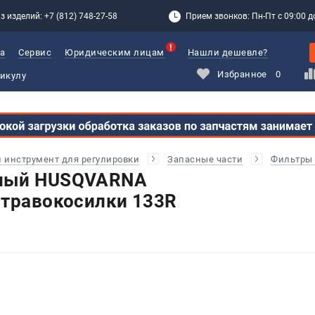
з изделий: +7 (812) 748-27-58
Прием звонков: Пн-Пт с 09:00 до
а
Сервис
Юридическим лицам
Нашли дешевле?
Избранное
0
и инструмент для регулировки
Запасные части
Фильтры
шный HUSQVARNA
 травокосилки 133R