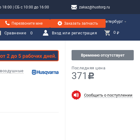
 18:00 | СБ с 10:00 до 16:00
zakaz@hustorg.ru
Санкт-Петербург
Перезвоните мне
Заказать запчасть
0 
Сравнение
0
Вход или регистрация
₽
Временно отсутствует
Последняя цена
 воздушные
371
c
Сообщить о поступлении