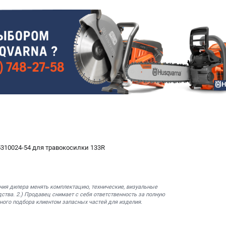
10024-54 для травокосилки 133R
ния дилера менять комплектацию, технические, визуальные
ства. 2.) Продавец снимает с себя ответственность за полную
ного подбора клиентом запасных частей для изделия.