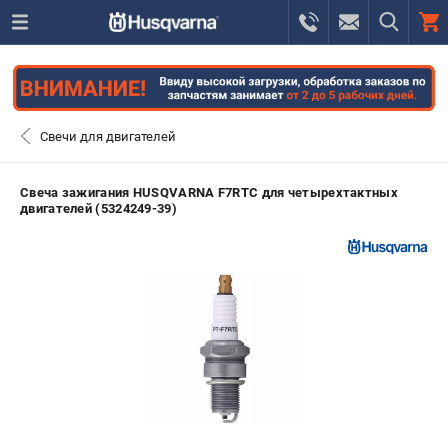
0 
₽
САНКТ-ПЕТЕРБУРГ
Свечи для двигателей
+7 (812) 748-27-58
- ЗАКАЗ ИЗДЕЛИЙ
Свеча зажигания HUSQVARNA F7RTC для четырехтактных
двигателей (5324249-39)
+7 (8112) 59-10-67
- ЗАКАЗ ЗАПЧАСТЕЙ
ЗАКАЗАТЬ ЗАПЧАСТЬ
ВХОД ИЛИ РЕГИСТРАЦИЯ
КАТАЛОГ
АКЦИИ