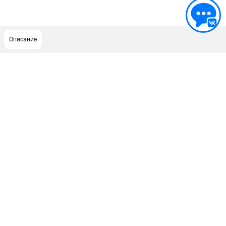
Описание
ПОДДЕРЖКА
Сервисный центр
Гарантия Husqvarna
Нашли дешевле?
Политика обработки персональных данных
ИНФОРМАЦИЯ
О компании
О бренде