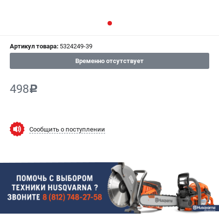
СРАВНЕНИЕ
(
0
)
ИЗБРАННОЕ
(
0
)
Артикул товара:
5324249-39
МАГАЗИНЫ
Временно отсутствует
СЕРВИС
498
c
ПОДДЕРЖКА
Сервисный центр
Сообщить о поступлении
Гарантия Husqvarna
Нашли дешевле?
Политика обработки персональных данных
ИНФОРМАЦИЯ
О компании
О бренде