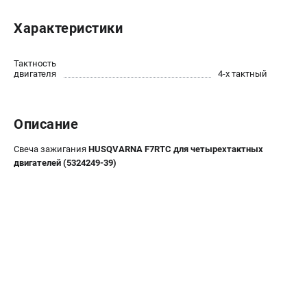
Новости
Характеристики
Юридическим лицам
Контакты
Пользовательское соглашение
Тактность
двигателя
4-х тактный
Способы оплаты
САДОВАЯ ТЕХНИКА
Описание
Бензопилы
Свеча зажигания
HUSQVARNA F7RTC для четырехтактных
Газонокосилки
двигателей (5324249-39)
Триммеры и кусторезы
Газонокосилки-роботы
Тракторы
Райдеры
Снегоуборщики
СТРОИТЕЛЬНАЯ ТЕХНИКА
Ручные резчики