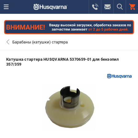
0 
₽
САНКТ-ПЕТЕРБУРГ
Барабаны (катушки) стартера
+7 (812) 748-27-58
- ЗАКАЗ ИЗДЕЛИЙ
Катушка стартера HUSQVARNA 5370659-01 для бензопил
357/359
+7 (8112) 59-10-67
- ЗАКАЗ ЗАПЧАСТЕЙ
ЗАКАЗАТЬ ЗАПЧАСТЬ
ВХОД ИЛИ РЕГИСТРАЦИЯ
КАТАЛОГ
АКЦИИ