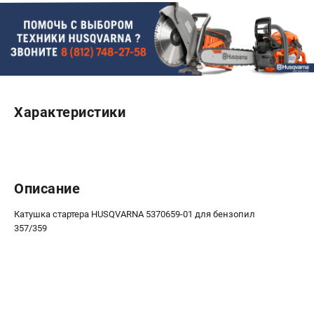
Новости
Юридическим лицам
Контакты
Пользовательское соглашение
Способы оплаты
Характеристики
САДОВАЯ ТЕХНИКА
Бензопилы
Газонокосилки
Триммеры и кусторезы
Описание
Газонокосилки-роботы
Тракторы
Катушка стартера HUSQVARNA 5370659-01 для бензопил
357/359
Райдеры
Снегоуборщики
СТРОИТЕЛЬНАЯ ТЕХНИКА
Ручные резчики