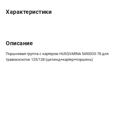
Новости
Характеристики
Юридическим лицам
Контакты
Пользовательское соглашение
Способы оплаты
Описание
САДОВАЯ ТЕХНИКА
Поршневая группа с картером HUSQVARNA 5450033-78 для
Бензопилы
травокосилок 125/128 (цилинд+картер+поршень)
Газонокосилки
Триммеры и кусторезы
Газонокосилки-роботы
Тракторы
Райдеры
Снегоуборщики
СТРОИТЕЛЬНАЯ ТЕХНИКА
Ручные резчики