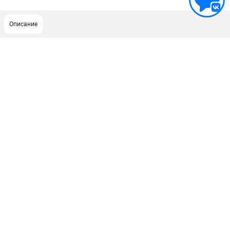
Описание
ПОДДЕРЖКА
Сервисный центр
Гарантия Husqvarna
Нашли дешевле?
Политика обработки персональных данных
ИНФОРМАЦИЯ
О компании
О бренде
Новости