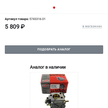
СРАВНЕНИЕ
(
0
)
ИЗБРАННОЕ
(
0
)
Артикул товара:
5743316-01
5 809 ₽
в магазинах
МАГАЗИНЫ
СЕРВИС
ПОДОБРАТЬ АНАЛОГ
ПОДДЕРЖКА
Сервисный центр
Аналог в наличии
Гарантия Husqvarna
Нашли дешевле?
Политика обработки персональных данных
ИНФОРМАЦИЯ
О компании
О бренде