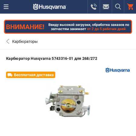
0 
₽
САНКТ-ПЕТЕРБУРГ
Карбюраторы
+7 (812) 748-27-58
- ЗАКАЗ ИЗДЕЛИЙ
Карбюратор Husqvarna 5743316-01 для 268/272
+7 (8112) 59-10-67
- ЗАКАЗ ЗАПЧАСТЕЙ
Бесплатная доставка
ЗАКАЗАТЬ ЗАПЧАСТЬ
ВХОД ИЛИ РЕГИСТРАЦИЯ
КАТАЛОГ
АКЦИИ