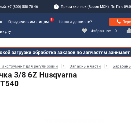
лий: +7 (800) 550-70-46
Прием звонков (Время МСК): Пн-Пт с 09:00
а
Юридическим лицам
Нашли дешевле?
Пере
Избранное
0
и инструмент для регулировки
Запасные части
Барабаны
чка 3/8 6Z Husqvarna
 T540