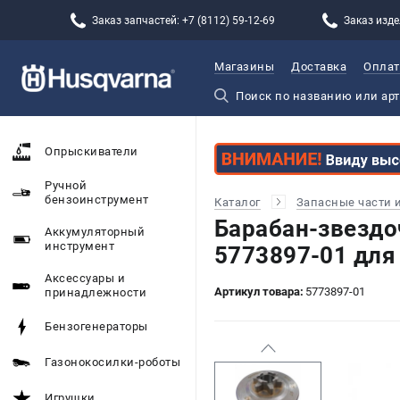
Заказ запчастей: +7 (8112) 59-12-69
Заказ изде
Магазины
Доставка
Оплат
Опрыскиватели
Ручной
бензоинструмент
Каталог
Запасные части 
Барабан-звездо
Аккумуляторный
инструмент
5773897-01 для
Аксессуары и
Артикул товара:
5773897-01
принадлежности
Бензогенераторы
Газонокосилки-роботы
Игрушки