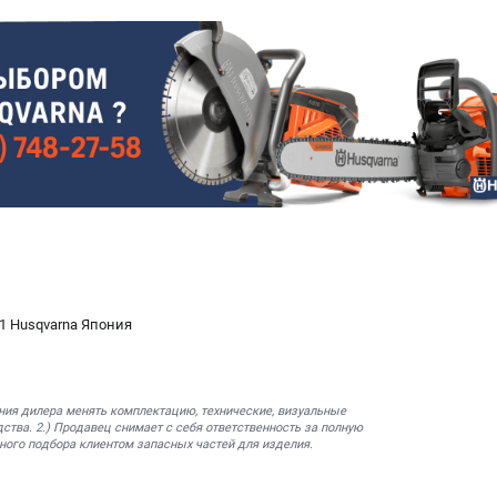
01 Husqvarna Япония
ния дилера менять комплектацию, технические, визуальные
ства. 2.) Продавец снимает с себя ответственность за полную
ного подбора клиентом запасных частей для изделия.