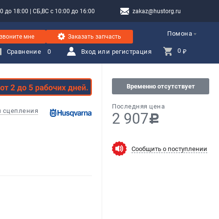
 до 18:00 | СБ,ВС с 10:00 до 16:00
zakaz@hustorg.ru
Помона
звоните мне
Заказать запчасть
0 
Сравнение
0
Вход или регистрация
₽
Временно отсутствует
Последняя цена
 сцепления
2 907
c
Сообщить о поступлении