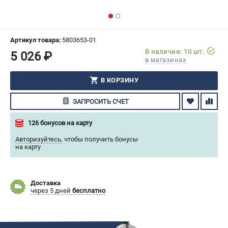
СРАВНЕНИЕ
(
0
)
ИЗБРАННОЕ
(
0
)
Артикул товара:
5803653-01
В наличии: 10 шт.
5 026 ₽
в магазинах
МАГАЗИНЫ
В КОРЗИНУ
СЕРВИС
ЗАПРОСИТЬ СЧЕТ
ПОДДЕРЖКА
126 бонусов на карту
Сервисный центр
Авторизуйтесь
,
чтобы получить бонусы
Гарантия Husqvarna
на карту
Нашли дешевле?
Политика обработки персональных данных
Доставка
через 5 дней
бесплатно
ИНФОРМАЦИЯ
О компании
О бренде