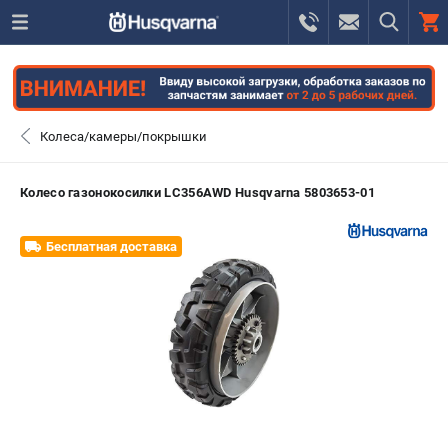
0 
₽
САНКТ-ПЕТЕРБУРГ
Колеса/камеры/покрышки
+7 (812) 748-27-58
- ЗАКАЗ ИЗДЕЛИЙ
Колесо газонокосилки LC356AWD Husqvarna 5803653-01
+7 (8112) 59-10-67
- ЗАКАЗ ЗАПЧАСТЕЙ
Бесплатная доставка
ЗАКАЗАТЬ ЗАПЧАСТЬ
ВХОД ИЛИ РЕГИСТРАЦИЯ
КАТАЛОГ
АКЦИИ