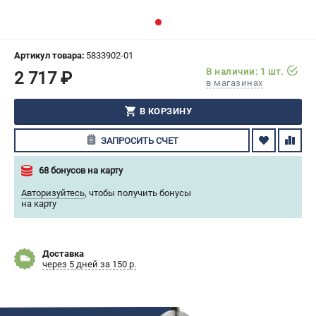
СРАВНЕНИЕ
(
0
)
ИЗБРАННОЕ
(
0
)
Артикул товара:
5833902-01
В наличии: 1 шт.
2 717 ₽
в магазинах
МАГАЗИНЫ
В КОРЗИНУ
СЕРВИС
ЗАПРОСИТЬ СЧЕТ
ПОДДЕРЖКА
68 бонусов на карту
Сервисный центр
Авторизуйтесь
,
чтобы получить бонусы
Гарантия Husqvarna
на карту
Нашли дешевле?
Политика обработки персональных данных
Доставка
через 5 дней за 150 р.
ИНФОРМАЦИЯ
О компании
О бренде