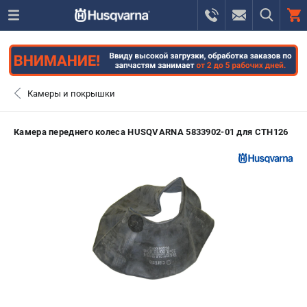
0 
₽
САНКТ-ПЕТЕРБУРГ
Камеры и покрышки
+7 (812) 748-27-58
- ЗАКАЗ ИЗДЕЛИЙ
Камера переднего колеса HUSQVARNA 5833902-01 для CTH126
+7 (8112) 59-10-67
- ЗАКАЗ ЗАПЧАСТЕЙ
ЗАКАЗАТЬ ЗАПЧАСТЬ
ВХОД ИЛИ РЕГИСТРАЦИЯ
КАТАЛОГ
АКЦИИ