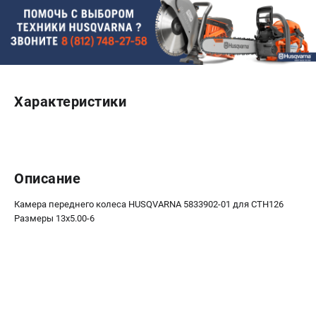
Новости
Юридическим лицам
Контакты
Пользовательское соглашение
Способы оплаты
Характеристики
САДОВАЯ ТЕХНИКА
Бензопилы
Газонокосилки
Описание
Триммеры и кусторезы
Газонокосилки-роботы
Камера переднего колеса HUSQVARNA 5833902-01 для CTH126
Тракторы
Размеры 13х5.00-6
Райдеры
Снегоуборщики
СТРОИТЕЛЬНАЯ ТЕХНИКА
Ручные резчики