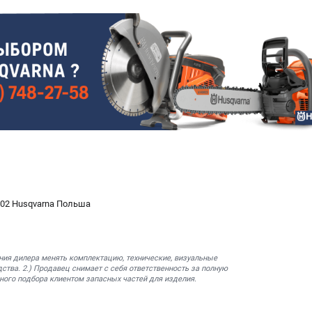
-02 Husqvarna Польша
ния дилера менять комплектацию, технические, визуальные
ства. 2.) Продавец снимает с себя ответственность за полную
ного подбора клиентом запасных частей для изделия.