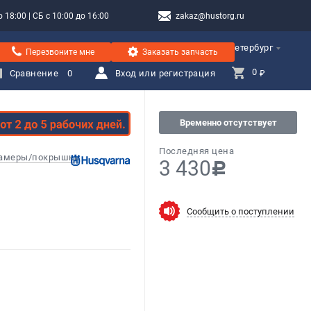
 18:00 | СБ с 10:00 до 16:00
zakaz@hustorg.ru
Санкт-Петербург
Перезвоните мне
Заказать запчасть
0 
Сравнение
0
Вход или регистрация
₽
Временно отсутствует
Последняя цена
камеры/покрышки
3 430
c
Сообщить о поступлении